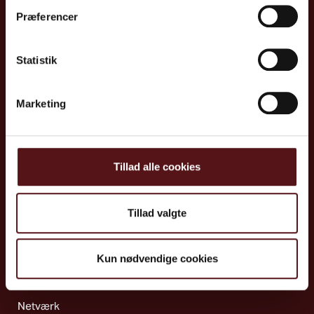
Ydelser
Præferencer
Psykisk arbejdsmiljø & ledelse
Sundhed
Statistik
Ulykkesforebyggelse
Indeklima & teknik
Marketing
Systematik & strategi
Kemi & biologi
Ergonomi
Tillad alle cookies
Joblife​
Tillad valgte
Ydelser
Uddannelser
Kun nødvendige cookies
Cases
Nyheder
Netværk