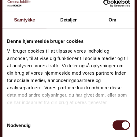
E:
info@joblife.dk
Samtykke
Detaljer
Om
Tilmeld nyhedsbrev
Denne hjemmeside bruger cookies
Vi bruger cookies til at tilpasse vores indhold og
Lyngby
Kolding​
annoncer, til at vise dig funktioner til sociale medier og til
Nørgaardsvej 30
Jupitervej 1
at analysere vores trafik. Vi deler også oplysninger om
din brug af vores hjemmeside med vores partnere inden
2800 Lyngby
6000 Kolding
for sociale medier, annonceringspartnere og
Aarhus
Odense
analysepartnere. Vores partnere kan kombinere disse
Mosevej 5B
Cortex Park Vest 4 og
data med andre oplysninger, du har givet dem, eller som
8240 Risskov
Cortex Park 12, 5. sal
de har indsamlet fra din brug af deres tjenester.
5230 Odense M
Aalborg​
Samtykkevalg
Vandmanden 10 A
Nødvendig
9200 Aalborg