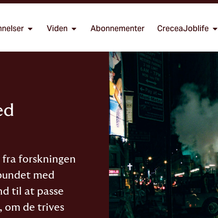
nelser
Viden
Abonnementer
CreceaJoblife
ed
fra forskningen
orbundet med
d til at passe
, om de trives