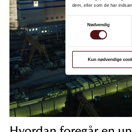
dem, eller som de har indsaml
Samtykkevalg
Nødvendig
Kun nødvendige cook
Hvordan foregår en un