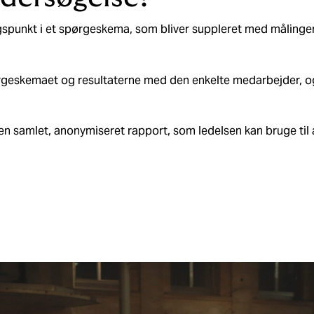
punkt i et spørgeskema, som bliver suppleret med målinger a
eskemaet og resultaterne med den enkelte medarbejder, og 
i en samlet, anonymiseret rapport, som ledelsen kan bruge til