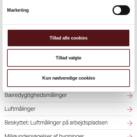
Støj og Akustik
PDF
Marketing
Få gode råd om brug af høreværn
Læs her hvordan en høreundersøgelse
kan afdække om du har beskadiget
Tillad alle cookies
hørelsen
Tillad valgte
Ydelser i samme område
Kun nødvendige cookies
Asbesthåndtering
Bæredygtighedsmålinger
Luftmålinger
Beskyttet: Luftmålinger på arbejdspladsen
Miljøundersøgelser af bygninger