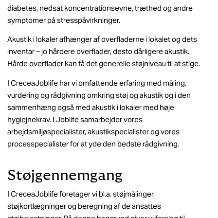
diabetes, nedsat koncentrationsevne, træthed og andre
symptomer på stresspåvirkninger.
Akustik i lokaler afhænger af overfladerne i lokalet og dets
inventar – jo hårdere overflader, desto dårligere akustik.
Hårde overflader kan få det generelle støjniveau til at stige.
I CreceaJoblife har vi omfattende erfaring med måling,
vurdering og rådgivning omkring støj og akustik og i den
sammenhæng også med akustik i lokaler med høje
hygiejnekrav. I Joblife samarbejder vores
arbejdsmiljøspecialister, akustikspecialister og vores
processpecialister for at yde den bedste rådgivning.
Støjgennemgang
I CreceaJoblife foretager vi bl.a. støjmålinger,
støjkortlægninger og beregning af de ansattes