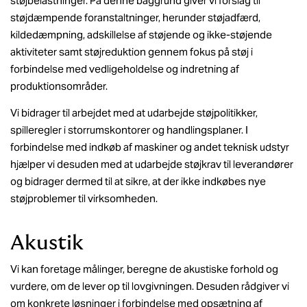
støjbelastninger. På denne baggrund giver vi forslag til
støjdæmpende foranstaltninger, herunder støjadfærd,
kildedæmpning, adskillelse af støjende og ikke-støjende
aktiviteter samt støjreduktion gennem fokus på støj i
forbindelse med vedligeholdelse og indretning af
produktionsområder.
Vi bidrager til arbejdet med at udarbejde støjpolitikker,
spilleregler i storrumskontorer og handlingsplaner. I
forbindelse med indkøb af maskiner og andet teknisk udstyr
hjælper vi desuden med at udarbejde støjkrav til leverandører
og bidrager dermed til at sikre, at der ikke indkøbes nye
støjproblemer til virksomheden.
Akustik
Vi kan foretage målinger, beregne de akustiske forhold og
vurdere, om de lever op til lovgivningen. Desuden rådgiver vi
om konkrete løsninger i forbindelse med opsætning af