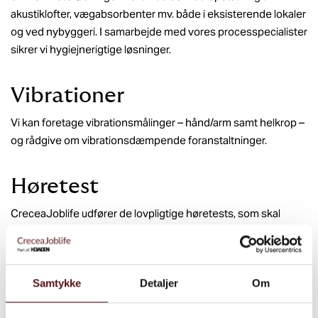
akustiklofter, vægabsorbenter mv. både i eksisterende lokaler
og ved nybyggeri. I samarbejde med vores processpecialister
sikrer vi hygiejnerigtige løsninger.
Vibrationer
Vi kan foretage vibrationsmålinger – hånd/arm samt helkrop –
og rådgive om vibrationsdæmpende foranstaltninger.
Høretest
CreceaJoblife udfører de lovpligtige høretests, som skal
tilbydes medarbejdere, der udsættes for støjbelastninger
over henholdsvis 80 og 85 dB(A).
I CreceaJoblife rådgiver vores akustikspecialister desuden
Samtykke
Detaljer
Om
om akustik og støj i alle former for byggeri.