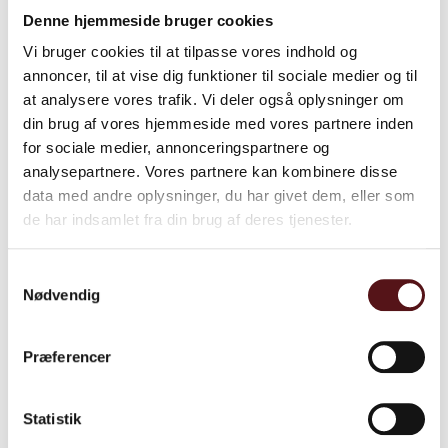
Denne hjemmeside bruger cookies
Vi bruger cookies til at tilpasse vores indhold og
Læs mere​
annoncer, til at vise dig funktioner til sociale medier og til
Ønsker du at tale med en af vores konsulenter med speciale
at analysere vores trafik. Vi deler også oplysninger om
på området?
din brug af vores hjemmeside med vores partnere inden
for sociale medier, annonceringspartnere og
Kontakt os
analysepartnere. Vores partnere kan kombinere disse
data med andre oplysninger, du har givet dem, eller som
de har indsamlet fra din brug af deres tjenester.
Lær mere om os
Samtykkevalg
Nødvendig
Præferencer
Supplerende information
Statistik