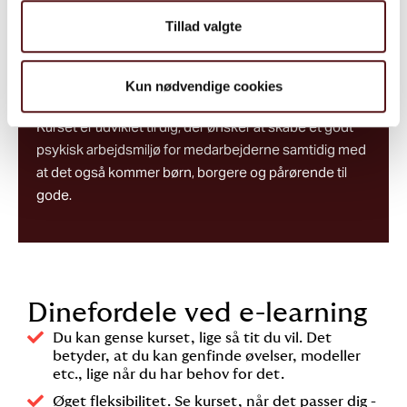
arbejdet, hvilken karakter de har, og i hvilket omfang,
Tillad valgte
de forekommer
Forslag til konkrete tiltag, der kan hjælpe med at
Kun nødvendige cookies
forebygge og håndtere høje følelsesmæssige krav
Kurset er udviklet til dig, der ønsker at skabe et godt
psykisk arbejdsmiljø for medarbejderne samtidig med
at det også kommer børn, borgere og pårørende til
gode.
Dinefordele ved e-learning
Du kan gense kurset, lige så tit du vil. Det
betyder, at du kan genfinde øvelser, modeller
etc., lige når du har behov for det.
Øget fleksibilitet. Se kurset, når det passer dig -