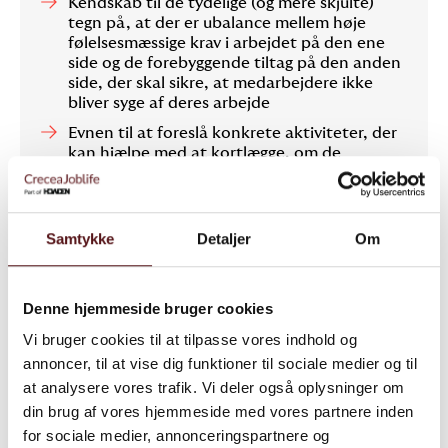
Kendskab til de tydelige (og mere skjulte)
tegn på, at der er ubalance mellem høje
følelsesmæssige krav i arbejdet på den ene
side og de forebyggende tiltag på den anden
side, der skal sikre, at medarbejdere ikke
bliver syge af deres arbejde
Evnen til at foreslå konkrete aktiviteter, der
kan hjælpe med at kortlægge, om de
følelsesmæssige krav er for høje, hvilken
karakter de har, og i hvilket omfang de
forekommer
Samtykke
Detaljer
Om
Evnen til at foreslå konkrete tiltag, der kan
hjælpe med at forebygge og håndtere
følelsesmæssige krav, så arbejdet er sikkert
og sundt for de ansatte at udføre
Denne hjemmeside bruger cookies
Vi bruger cookies til at tilpasse vores indhold og
annoncer, til at vise dig funktioner til sociale medier og til
at analysere vores trafik. Vi deler også oplysninger om
Kurset er relevant for alle
din brug af vores hjemmeside med vores partnere inden
for sociale medier, annonceringspartnere og
Der arbejder med mennesker og