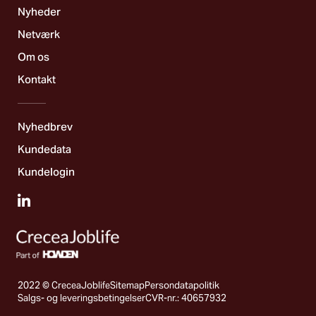
Nyheder
Netværk
Om os
Kontakt
Nyhedbrev
Kundedata
Kundelogin
2022 © CreceaJoblife
Sitemap
Persondatapolitik
Salgs- og leveringsbetingelser
CVR-nr.: 40657932