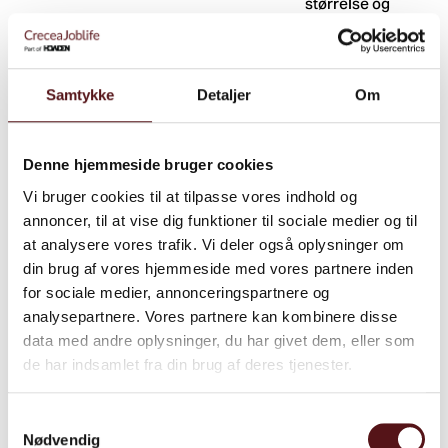
størrelse og
kompleksitet.
Uddannelse er ikke bare viden
Samtykke
Detaljer
Om
– det er et redskab til at skabe
reel forandring i hverdagen.
Denne hjemmeside bruger cookies
Hos CreceaJoblife tager
Vi bruger cookies til at tilpasse vores indhold og
vores uddannelser
annoncer, til at vise dig funktioner til sociale medier og til
udgangspunkt i virkelige
at analysere vores trafik. Vi deler også oplysninger om
din brug af vores hjemmeside med vores partnere inden
arbejdssituationer, så I får
for sociale medier, annonceringspartnere og
konkrete værktøjer, der kan
analysepartnere. Vores partnere kan kombinere disse
anvendes med det samme.
data med andre oplysninger, du har givet dem, eller som
de har indsamlet fra din brug af deres tjenester.
Uanset om I ønsker at styrke
ledelsen, forbedre
Samtykkevalg
samarbejdet eller arbejde
Nødvendig