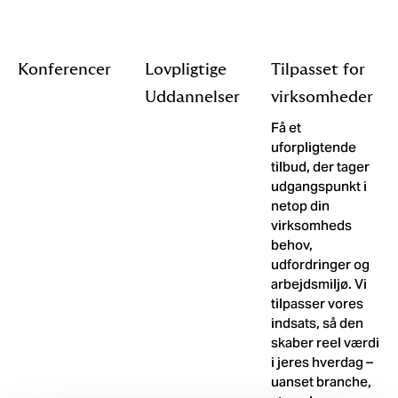
Konferencer
Lovpligtige
Tilpasset for
Uddannelser
virksomheder
Få et
uforpligtende
tilbud, der tager
udgangspunkt i
netop din
virksomheds
behov,
udfordringer og
arbejdsmiljø. Vi
tilpasser vores
indsats, så den
skaber reel værdi
i jeres hverdag –
uanset branche,