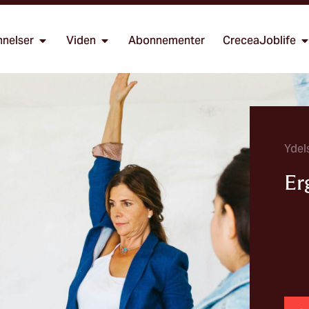
nelser
Viden
Abonnementer
CreceaJoblife
Ydel
Er