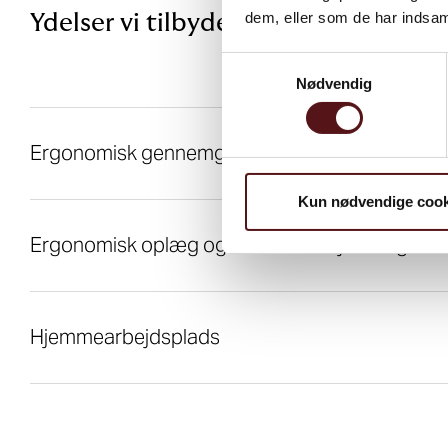
dem, eller som de har indsaml
Ydelser vi tilbyder indenfor Ergono
Samtykkevalg
Nødvendig
Ergonomisk gennemgang
Kun nødvendige cook
Ergonomisk oplæg og individuel vejledning
Hjemmearbejdsplads