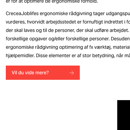
er for at optimere de ergonomiske forhold.
CreceaJoblifes ergonomiske rådgivning tager udgangspunk
vurderes, hvorvidt arbejdsstedet er fornuftigt indrettet i f
der skal laves og til de personer, der skal udføre arbejdet
forskellige opgaver og/eller forskellige personer. Desude
ergonomiske rådgivning optimering af fx værktøj, materia
hjælpemidler. Disse elementer er af stor betydning, når m
Vil du vide mere?