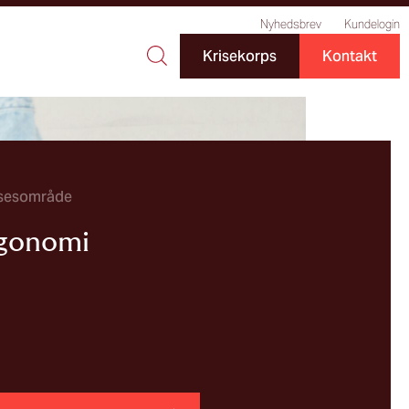
Nyhedsbrev
Kundelogin
Krisekorps
Kontakt
sesområde
gonomi