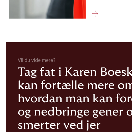
Vil du vide mere?
Tag fat i Karen Boes
kan fortælle mere o
hvordan man kan fo
og nedbringe gener 
smerter ved jer