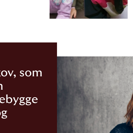
kov, som
m
rebygge
og