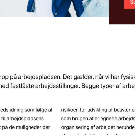
Se
op på arbejdspladsen. Det gælder, når vi har fysis
ed fastlåste arbejdsstillinger. Begge typer af arbe
nedslidning som følge af
risikoen for udvikling af besvær 
 til arbejdspladsens
som brugen af er egnede arbejdste
t på de muligheder der
organisering af arbejdet herunde