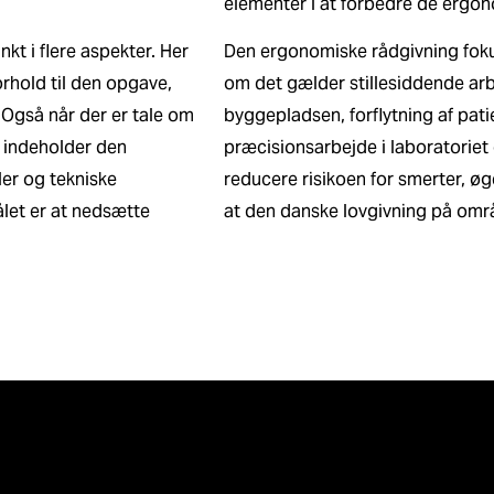
elementer i at forbedre de ergon
t i flere aspekter. Her
Den ergonomiske rådgivning foku
orhold til den opgave,
om det gælder stillesiddende arb
. Også når der er tale om
byggepladsen, forflytning af patie
n indeholder den
præcisionsarbejde i laboratoriet el
ler og tekniske
reducere risikoen for smerter, øg
ålet er at nedsætte
at den danske lovgivning på omr