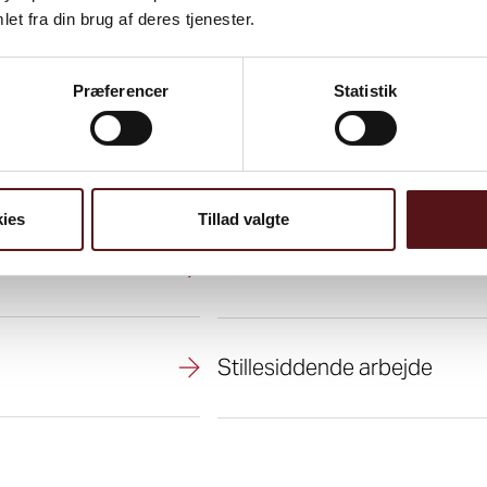
et fra din brug af deres tjenester.
mi
Præferencer
Statistik
Løfteteknik og gode arbejdss
ies
Tillad valgte
POWERBREAK
Stillesiddende arbejde