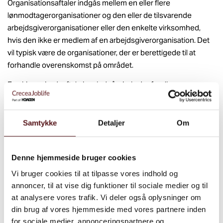
Organisationsaftaler indgås mellem en eller flere
lønmodtagerorganisationer og den eller de tilsvarende
arbejdsgiverorganisationer eller den enkelte virksomhed,
hvis den ikke er medlem af en arbejdsgiverorganisation. Det
vil typisk være de organisationer, der er berettigede til at
forhandle overenskomst på området.
En virksomhedsaftale kan indgås, hvis der foreligger en
organisationsaftale, og så kan arbejdsgiveren og de ansatte
indgå en virksomhedsaftale.
Samtykke
Detaljer
Om
Der er krav til, hvad en virksomhedsaftale skal indeholde,
ligesom der er regler om, hvad der kan laves aftaler om.
Denne hjemmeside bruger cookies
Joblife har erfaringer med virksomhedsaftalen, så
kontakt os
gerne herom
.
Vi bruger cookies til at tilpasse vores indhold og
annoncer, til at vise dig funktioner til sociale medier og til
at analysere vores trafik. Vi deler også oplysninger om
din brug af vores hjemmeside med vores partnere inden
for sociale medier, annonceringspartnere og