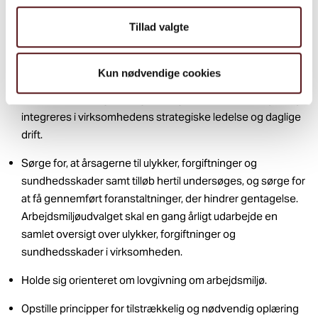
arbejdspladsvurdering.
Tillad valgte
Deltage i fastsættelse af arbejdsmiljøorganisationens
størrelse.
Kun nødvendige cookies
Rådgive arbejdsgiveren om løsning af sikkerheds- og
sundhedsmæssige spørgsmål og om, hvordan arbejdsmiljø
integreres i virksomhedens strategiske ledelse og daglige
drift.
Sørge for, at årsagerne til ulykker, forgiftninger og
sundhedsskader samt tilløb hertil undersøges, og sørge for
at få gennemført foranstaltninger, der hindrer gentagelse.
Arbejdsmiljøudvalget skal en gang årligt udarbejde en
samlet oversigt over ulykker, forgiftninger og
sundhedsskader i virksomheden.
Holde sig orienteret om lovgivning om arbejdsmiljø.
Opstille principper for tilstrækkelig og nødvendig oplæring