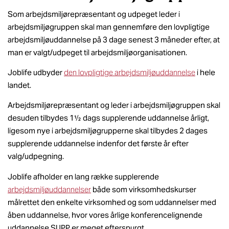
Som arbejdsmiljørepræsentant og udpeget leder i
arbejdsmiljøgruppen skal man gennemføre den lovpligtige
arbejdsmiljøuddannelse på 3 dage senest 3 måneder efter, at
man er valgt/udpeget til arbejdsmiljøorganisationen.
Joblife udbyder
den lovpligtige arbejdsmiljøuddannelse
i hele
landet.
Arbejdsmiljørepræsentant og leder i arbejdsmiljøgruppen skal
desuden tilbydes 1½ dags supplerende uddannelse årligt,
ligesom nye i arbejdsmiljøgrupperne skal tilbydes 2 dages
supplerende uddannelse indenfor det første år efter
valg/udpegning.
Joblife afholder en lang række supplerende
arbejdsmiljøuddannelser
både som virksomhedskurser
målrettet den enkelte virksomhed og som uddannelser med
åben uddannelse, hvor vores årlige konferencelignende
uddannelse SUPP er meget efterspurgt.