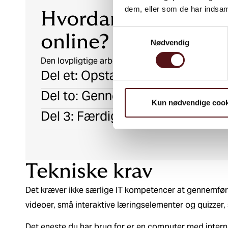
dem, eller som de har indsaml
Hvordan forløber de
Samtykkevalg
online?
Nødvendig
Den lovpligtige arbejdsmiljøuddannelse online for
Del et: Opstartsmøde på Teams
Del to: Gennemførelse af arbejd
Kun nødvendige cook
Del 3: Færdiggørelse af uddann
Tekniske krav
Det kræver ikke særlige IT kompetencer at gennemfør
videoer, små interaktive læringselementer og quizzer, 
Det eneste du har brug for er en computer med inte