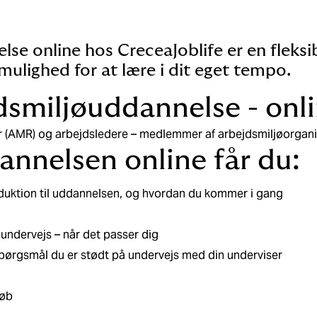
lse online hos CreceaJoblife er en fleks
 mulighed for at lære i dit eget tempo.
dsmiljøuddannelse - onl
r (AMR) og arbejdsledere – medlemmer af arbejdsmiljøorgani
nnelsen online får du:
duktion til uddannelsen, og hvordan du kommer i gang
undervejs – når det passer dig
spørgsmål du er stødt på undervejs med din underviser
løb