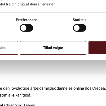
et fra din brug af deres tjenester.
n lovpligtige arbejdsmi
Præferencer
Statistik
løber over tre dele:
smiljøuddannelsen online
ies
Tillad valgte
elsen og diplom
e den lovpligtige arbejdsmiljøuddannelse online hos Crecea
som alle kan tilgå.
rnetadgang og Teams.