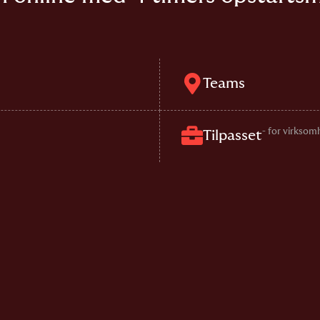
Teams
- for virksom
Tilpasset