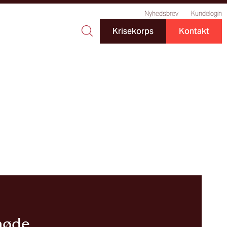
Nyhedsbrev
Kundelogin
Krisekorps
Kontakt
møde