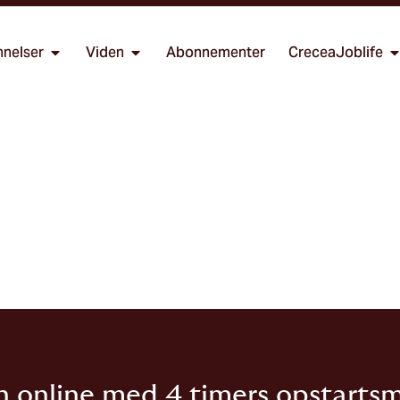
nelser
Viden
Abonnementer
CreceaJoblife
n online med 4 timers opstarts