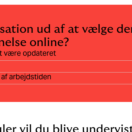
sation ud af at vælge de
else online?
 at være opdateret
 af arbejdstiden
er vil du blive undervist