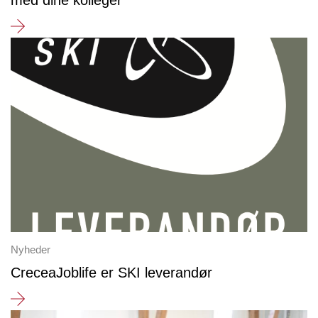
med dine kolleger
Nyheder
CreceaJoblife er SKI leverandør