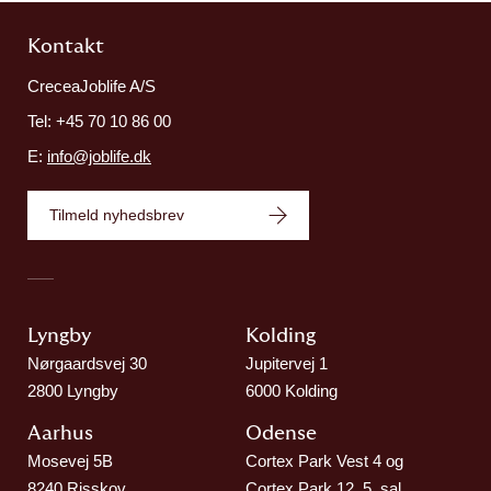
Kontakt
CreceaJoblife A/S
Tel: +45 70 10 86 00
E:
info@joblife.dk
Tilmeld nyhedsbrev
Lyngby
Kolding​
Nørgaardsvej 30
Jupitervej 1
2800 Lyngby
6000 Kolding
Aarhus
Odense
Mosevej 5B
Cortex Park Vest 4 og
8240 Risskov
Cortex Park 12, 5. sal