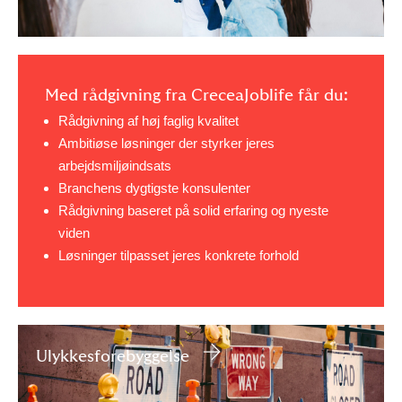
Med rådgivning fra CreceaJoblife får du:
Rådgivning af høj faglig kvalitet
Ambitiøse løsninger der styrker jeres
arbejdsmiljøindsats
Branchens dygtigste konsulenter
Rådgivning baseret på solid erfaring og nyeste
viden
Løsninger tilpasset jeres konkrete forhold
Ulykkesforebyggelse