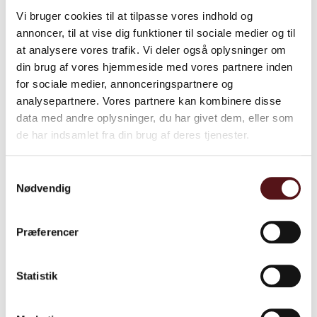
Vi bruger cookies til at tilpasse vores indhold og
Hvad siger kursisterne?
annoncer, til at vise dig funktioner til sociale medier og til
at analysere vores trafik. Vi deler også oplysninger om
Nogle af de evalueringer, som vi har fået på den sidste
din brug af vores hjemmeside med vores partnere inden
uddannelse, er:
for sociale medier, annonceringspartnere og
analysepartnere. Vores partnere kan kombinere disse
’”Vi fik nogle gode værktøjer til at tænke
’Ta
data med andre oplysninger, du har givet dem, eller som
arbejdsmiljøet ind i strategien. Det var
Det
de har indsamlet fra din brug af deres tjenester.
spændende at arbejde med
fre
Susa
Samtykkevalg
personlighedstyper og skabe forståelse for
Nødvendig
egen ageren i forhold til at opnå succes’
Arbejdsmiljøleder AKAFA, Arla Foods
Præferencer
Statistik