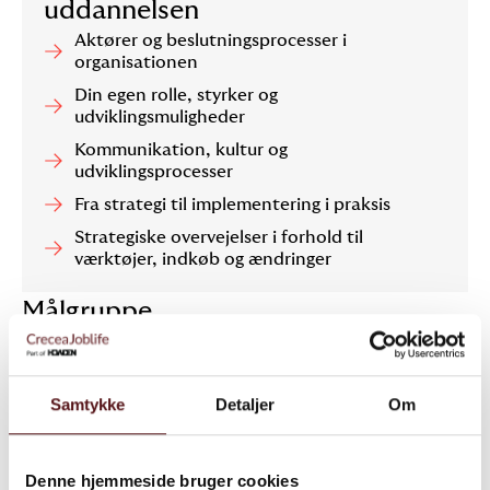
uddannelsen
Aktører og beslutningsprocesser i
organisationen
Din egen rolle, styrker og
udviklingsmuligheder
Kommunikation, kultur og
udviklingsprocesser
Fra strategi til implementering i praksis
Strategiske overvejelser i forhold til
værktøjer, indkøb og ændringer
Målgruppe
Uddannelsen henvender sig til arbejdsmiljøledere, HS
managere og lign. i private og offentlige virksomheder og
organisationer, som professionelt arbejder med
Samtykke
Detaljer
Om
arbejdsmiljø.
Denne hjemmeside bruger cookies