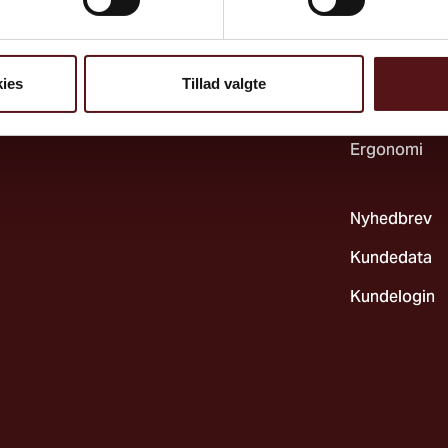
Indeklima & 
Systematik &
ies
Tillad valgte
Kemi & biolo
Ergonomi
Nyhedbrev
Kundedata
Kundelogin