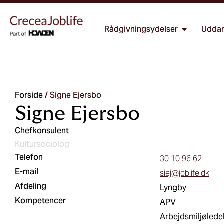
Rådgivningsydelser
Uddan
Forside
/
Signe Ejersbo
Signe Ejersbo
Chefkonsulent
Kultursociolog
Telefon
30 10 96 62
E-mail
siej@joblife.dk
Afdeling
Lyngby
Kompetencer
APV
Arbejdsmiljølede