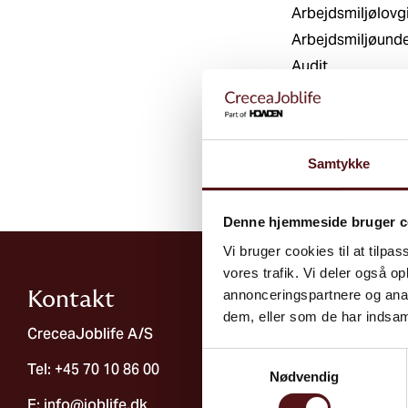
Arbejdsmiljølovg
Arbejdsmiljøunde
Audit
Forandringer
Procesfaciliterin
Sygefravær
Samtykke
Denne hjemmeside bruger c
Vi bruger cookies til at tilpas
vores trafik. Vi deler også 
annonceringspartnere og anal
Kontakt
dem, eller som de har indsaml
CreceaJoblife A/S
Samtykkevalg
Tel: +45 70 10 86 00
Nødvendig
E:
info@joblife.dk