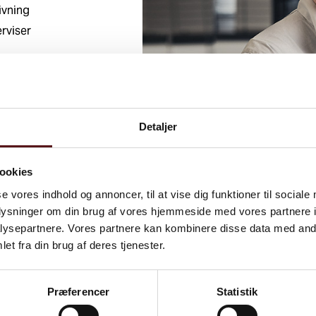
ivning
rviser
g
Detaljer
ookies
se vores indhold og annoncer, til at vise dig funktioner til sociale
oplysninger om din brug af vores hjemmeside med vores partnere i
ysepartnere. Vores partnere kan kombinere disse data med andr
et fra din brug af deres tjenester.
Psykisk arbej
Sundhed
Præferencer
Statistik
Ulykkesfore