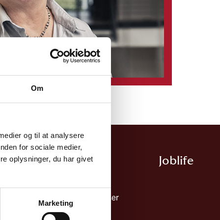
Om
 medier og til at analysere
nden for sociale medier,
e oplysninger, du har givet
Ydelser
Joblife​
dsmiljø & ledelse
Ydelser
Uddannelser
Marketing
byggelse
Cases