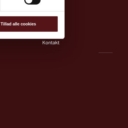
teknik
Nyheder
 strategi
Netværk
Tillad alle cookies
gi
Om os
Kontakt