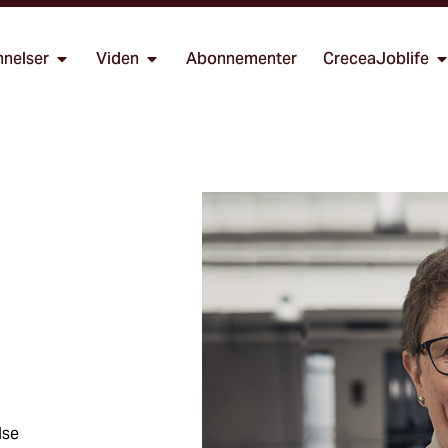
nelser
Viden
Abonnementer
CreceaJoblife
lse