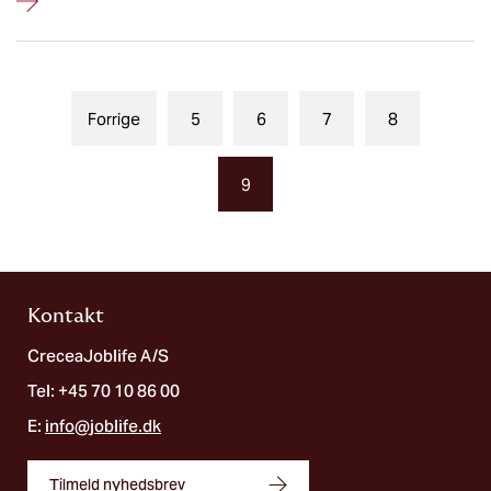
Forrige
5
6
7
8
9
Kontakt
CreceaJoblife A/S
Tel: +45 70 10 86 00
E:
info@joblife.dk
Tilmeld nyhedsbrev