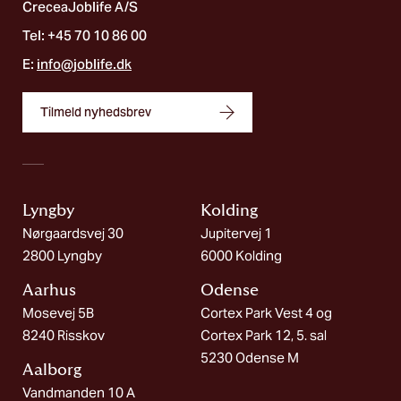
CreceaJoblife A/S
Tel: +45 70 10 86 00
E:
info@joblife.dk
Tilmeld nyhedsbrev
Lyngby
Kolding​
Nørgaardsvej 30
Jupitervej 1
2800 Lyngby
6000 Kolding
Aarhus
Odense
Mosevej 5B
Cortex Park Vest 4 og
8240 Risskov
Cortex Park 12, 5. sal
5230 Odense M
Aalborg​
Vandmanden 10 A