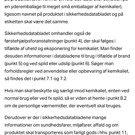
en yderemballage til meget små emballager af kemikalier),
ligesom navnet på produktet i sikkerhedsdatabladet og på
etiketten skal være det samme.
Sikkerhedsdatabladet omhandler også de
førstehjælpsforanstaltninger (punkt 4), der skal følges i
tilfælde af uheld og eksponering for kemikaliet. Man finder
desuden informationer i databladene til brug i tilfælde af brand
(punkt 5) og ved spild eller udslip (punkt 6). Søger man
forholdsregler ved anvendelse eller opbevaring af kemikaliet,
så findes det i punkt 7.1 og 7.2.
Hvis man skal beskytte sig særligt imod kemikaliet, enten ved
normal brug eller ved fx spild, så er viden at hente i punkt 8.2
om de personlige værnemidler, der eventuelt skal bruges.
Derudover er der i sikkerhedsdatabladene mange
informationer om sundhedsfarer, miljøfarer, affald og om
produktet skal transporteres som farligt gods i hhv. punkt 11,