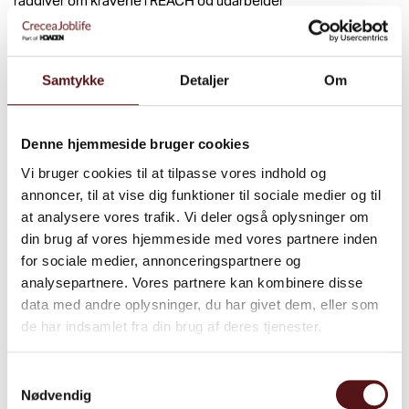
rådgiver om kravene i REACH og udarbejder
sikkerhedsdatablade
, der lever op til gældende lovgivning.
Kort kan ovenstående
Samtykke
Detaljer
Om
opsummeres:
Denne hjemmeside bruger cookies
Navnet i sikkerhedsdatabladet og på etiketten skal være
det samme.
Vi bruger cookies til at tilpasse vores indhold og
annoncer, til at vise dig funktioner til sociale medier og til
For sikkerhedsdatablade fra europæisk leverandør gælder
at analysere vores trafik. Vi deler også oplysninger om
SDS skal være på dansk.
din brug af vores hjemmeside med vores partnere inden
for sociale medier, annonceringspartnere og
Det skal tage dansk national lovgivning i betragtning.
analysepartnere. Vores partnere kan kombinere disse
SDS skal indeholde 16 hovedpunkter og 48
data med andre oplysninger, du har givet dem, eller som
underpunkter.
de har indsamlet fra din brug af deres tjenester.
Informationerne i punkt 2.2 skal stemme overens med
Samtykkevalg
etiketten.
Nødvendig