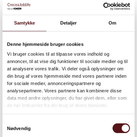
Derudover anbefales det under alle omstændigheder at
gennemgå sikkerhedsdatabladets indhold med jævne
mellemrum.
Samtykke
Detaljer
Om
Når man har ajourført et sikkerhedsdatablad, har man pligt til
at sende det opdaterede sikkerhedsdatablad, til alle de
Denne hjemmeside bruger cookies
modtagere af stoffet eller blandingen, som har modtaget det
Vi bruger cookies til at tilpasse vores indhold og
inden for de sidste 12 måneder.
annoncer, til at vise dig funktioner til sociale medier og til
Joblife A/S kan udarbejde sikkerhedsdatablade, og som
at analysere vores trafik. Vi deler også oplysninger om
standard tilbyder vi sikkerhedsdatablade på dansk, engelsk,
din brug af vores hjemmeside med vores partnere inden
norsk, svensk og tysk, men hvis du har brug for det på andre
for sociale medier, annonceringspartnere og
sprog, så kontakt os.
analysepartnere. Vores partnere kan kombinere disse
data med andre oplysninger, du har givet dem, eller som
de har indsamlet fra din brug af deres tjenester.
Læs mere​
Samtykkevalg
Nødvendig
Ønsker du at tale med en af vores konsulenter med speciale
på området?