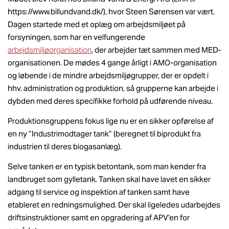
https://www.billundvand.dk/), hvor Steen Sørensen var vært.
Dagen startede med et oplæg om arbejdsmiljøet på
forsyningen, som har en velfungerende
arbejdsmiljøorganisation
, der arbejder tæt sammen med MED-
organisationen. De mødes 4 gange årligt i AMO-organisation
og løbende i de mindre arbejdsmiljøgrupper, der er opdelt i
hhv. administration og produktion, så grupperne kan arbejde i
dybden med deres specifikke forhold på udførende niveau.
Produktionsgruppens fokus lige nu er en sikker opførelse af
en ny ”Industrimodtager tank” (beregnet til biprodukt fra
industrien til deres biogasanlæg).
Selve tanken er en typisk betontank, som man kender fra
landbruget som gylletank. Tanken skal have lavet en sikker
adgang til service og inspektion af tanken samt have
etableret en redningsmulighed. Der skal ligeledes udarbejdes
driftsinstruktioner samt en opgradering af APV’en for