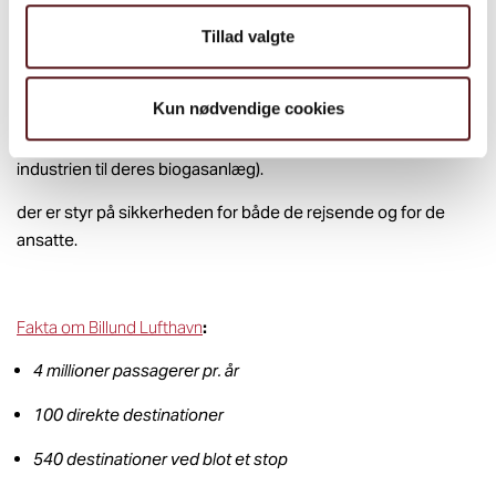
Tillad valgte
Arbejdsmiljønetværket Forsyning Vest oplevede, at det var
Kun nødvendige cookies
virkelig interessant at se en arbejdsplads, hvor mange
kommer som rejsende, hvor beregnet til biprodukt fra
industrien til deres biogasanlæg).
der er styr på sikkerheden for både de rejsende og for de
ansatte.
Fakta om Billund Lufthavn
:
4 millioner passagerer pr. år
100 direkte destinationer
540 destinationer ved blot et stop