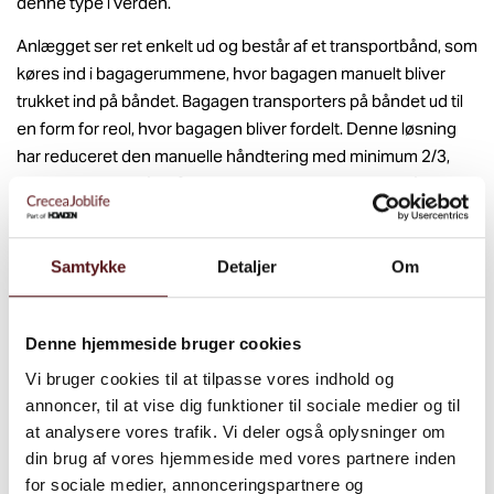
denne type i verden.
Anlægget ser ret enkelt ud og består af et transportbånd, som
køres ind i bagagerummene, hvor bagagen manuelt bliver
trukket ind på båndet. Bagagen transporters på båndet ud til
en form for reol, hvor bagagen bliver fordelt. Denne løsning
har reduceret den manuelle håndtering med minimum 2/3,
hvilket virkelig er flot. Selvom anlægget ser enkelt ud for
udenforstående, har det har været et langt træk at
implementere brugen af systemet – men nu bliver der passet
på både medarbejdere og bagage (som ikke længere ”kastes
Samtykke
Detaljer
Om
rundt”).
Denne hjemmeside bruger cookies
Vi bruger cookies til at tilpasse vores indhold og
annoncer, til at vise dig funktioner til sociale medier og til
at analysere vores trafik. Vi deler også oplysninger om
din brug af vores hjemmeside med vores partnere inden
for sociale medier, annonceringspartnere og