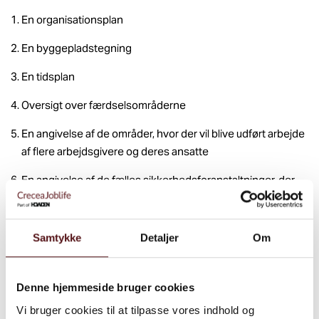
En organisationsplan
En byggepladstegning
En tidsplan
Oversigt over færdselsområderne
En angivelse af de områder, hvor der vil blive udført arbejde
af flere arbejdsgivere og deres ansatte
En angivelse af de fælles sikkerhedsforanstaltninger, der
etableres i fællesområderne.
En afgrænsning af de områder, hvor arbejdet medfører
Samtykke
Detaljer
Om
særlige risici
En procedure for løbende kontrol med installationer,
Denne hjemmeside bruger cookies
sikkerhedsforanstaltninger og eventuelle særlige risici m.v.
Vi bruger cookies til at tilpasse vores indhold og
En angivelse af hvem, der forestår en eventuel planlagt