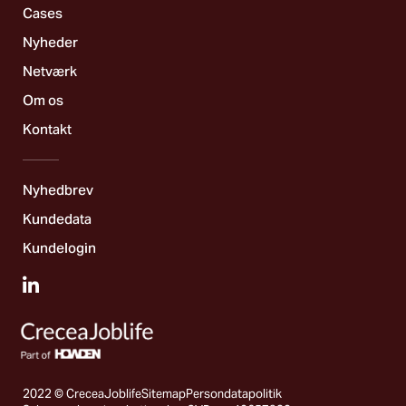
Cases
Nyheder
Netværk
Om os
Kontakt
Nyhedbrev
Kundedata
Kundelogin
2022 © CreceaJoblife
Sitemap
Persondatapolitik