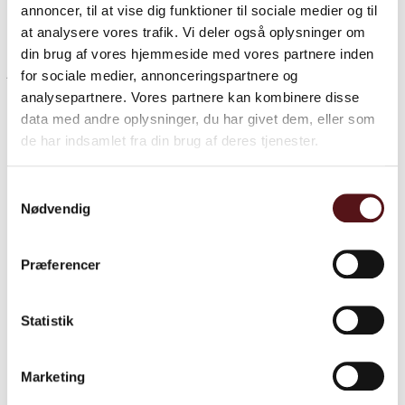
annoncer, til at vise dig funktioner til sociale medier og til
løbende kontrol og samordning af beredskabs-,
at analysere vores trafik. Vi deler også oplysninger om
evakuerings- og øvelsesplaner
din brug af vores hjemmeside med vores partnere inden
for sociale medier, annonceringspartnere og
Specifikke foranstaltninger vedrørende evt. særligt farligt
analysepartnere. Vores partnere kan kombinere disse
arbejde
data med andre oplysninger, du har givet dem, eller som
de har indsamlet fra din brug af deres tjenester.
På byggepladstegningen skal man kunne se:
Samtykkevalg
eksisterende risici på arealet og hvilke risici
Nødvendig
adgangs-, transport- og flugtveje
Præferencer
kran, hejs og stilladser
afsat plads til materialedepoter, midlertidige værksteder og
Statistik
affaldscontainere
afsat plads til velfærdsforanstaltninger
Marketing
tilslutning til el, vand og kloak