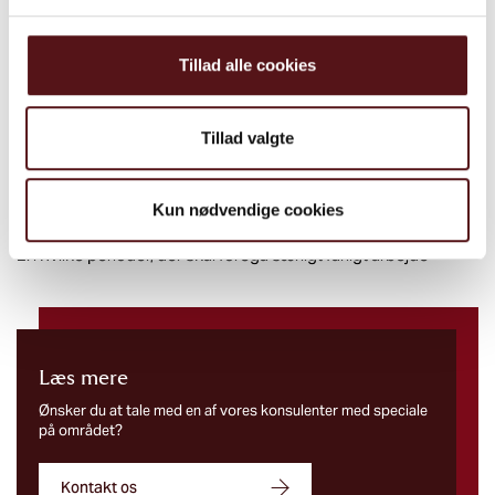
alarm-, brand-, rednings- og førstehjælpsudstyr
Tillad alle cookies
Af tidsplanen skal man kunne se:
Tillad valgte
hvornår den enkelte arbejdsgiver har arbejdsopgaver på
byggepladsen, og hvor meget tid, der er afsat til disse
opgaver
Kun nødvendige cookies
i hvilke perioder, der skal foregå særligt farligt arbejde
Læs mere​
Ønsker du at tale med en af vores konsulenter med speciale
på området?
Kontakt os