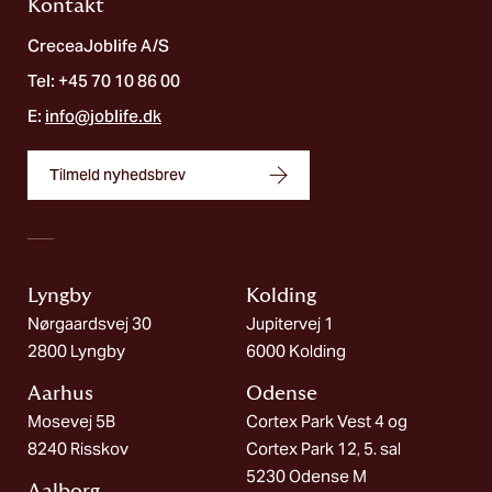
Kontakt
CreceaJoblife A/S
Tel: +45 70 10 86 00
E:
info@joblife.dk
Tilmeld nyhedsbrev
Lyngby
Kolding​
Nørgaardsvej 30
Jupitervej 1
2800 Lyngby
6000 Kolding
Aarhus
Odense
Mosevej 5B
Cortex Park Vest 4 og
8240 Risskov
Cortex Park 12, 5. sal
5230 Odense M
Aalborg​