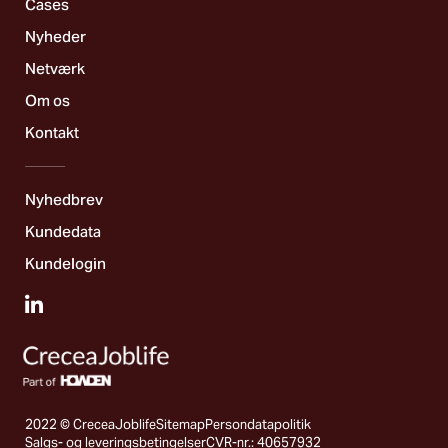
Cases
Nyheder
Netværk
Om os
Kontakt
Nyhedbrev
Kundedata
Kundelogin
2022 © CreceaJoblife
Sitemap
Persondatapolitik
Salgs- og leveringsbetingelser
CVR-nr.: 40657932