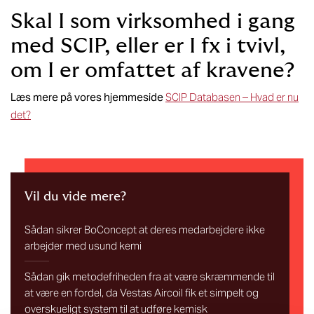
Skal I som virksomhed i gang
med SCIP, eller er I fx i tvivl,
om I er omfattet af kravene?
Læs mere på vores hjemmeside
SCIP Databasen – Hvad er nu
det?
Vil du vide mere?
Sådan sikrer BoConcept at deres medarbejdere ikke
arbejder med usund kemi
Sådan gik metodefriheden fra at være skræmmende til
at være en fordel, da Vestas Aircoil fik et simpelt og
overskueligt system til at udføre kemisk