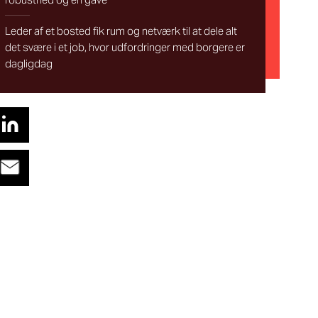
Leder af et bosted fik rum og netværk til at dele alt
det svære i et job, hvor udfordringer med borgere er
dagligdag