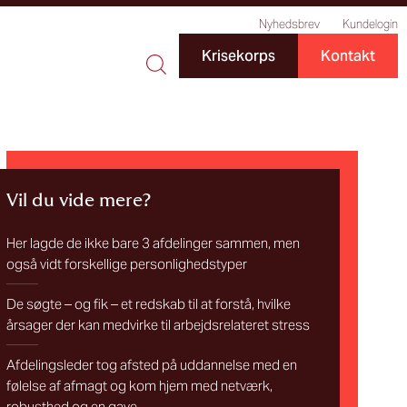
Nyhedsbrev
Kundelogin
Krisekorps
Kontakt
Vil du vide mere?
Her lagde de ikke bare 3 afdelinger sammen, men
også vidt forskellige personlighedstyper
De søgte – og fik – et redskab til at forstå, hvilke
årsager der kan medvirke til arbejdsrelateret stress
Afdelingsleder tog afsted på uddannelse med en
følelse af afmagt og kom hjem med netværk,
robusthed og en gave