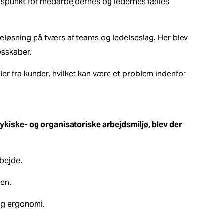
gspunkt for medarbejdernes og ledernes fælles
eløsning på tværs af teams og ledelseslag. Her blev
esskaber.
ler fra kunder, hvilket kan være et problem indenfor
ykiske- og organisatoriske arbejdsmiljø, blev der
rbejde.
den.
 og ergonomi.