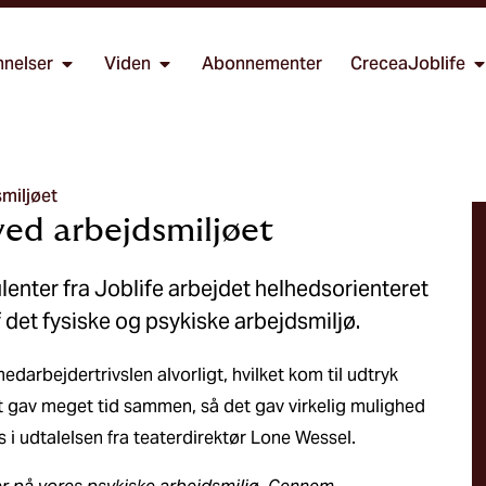
nelser
Viden
Abonnementer
CreceaJoblife
miljøet
ved arbejdsmiljøet
enter fra Joblife arbejdet helhedsorienteret
et fysiske og psykiske arbejdsmiljø.
darbejdertrivslen alvorligt, hvilket kom til udtryk
 gav meget tid sammen, så det gav virkelig mulighed
es i udtalelsen fra teaterdirektør Lone Wessel.