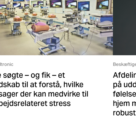
tronic
Beskæftig
 søgte – og fik – et
Afdeli
dskab til at forstå, hvilke
på ud
sager der kan medvirke til
følels
bejdsrelateret stress
hjem 
robust