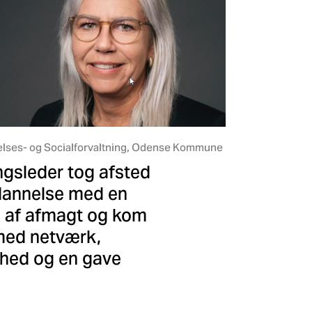
elses- og Socialforvaltning, Odense Kommune
ngsleder tog afsted
dannelse med en
e af afmagt og kom
med netværk,
hed og en gave