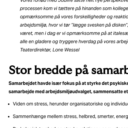
Vores forløb med Joblife satte helt nye perspektiv
processen kom vi tættere på hinanden som kollege
opmærksomme på vores forskelligheder og reaktions
arbejdsmiljø, hvor vi tør ”lægge svesken på disken”,
været, men i dag er vi opmærksomme på at italesætt
alle en gladere og tryggere hverdag på vores arbe
Teaterdirektør, Lone Wessel
Stor bredde på samarb
Samarbejdet havde især fokus på at styrke det psykiske-
samarbejde med arbejdsmiljøudvalget, sammensatte et
Viden om stress, herunder organisatoriske og individuel
Sammenhænge mellem stress, helbred, smerter, energi