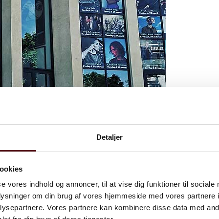
Detaljer
jøpuljen
ookies
til hele indsatsen inkl. indsatsen med kemi.
se vores indhold og annoncer, til at vise dig funktioner til sociale
oplysninger om din brug af vores hjemmeside med vores partnere i
 mindre virksomheder har mulighed for at få 80 %
ysepartnere. Vores partnere kan kombinere disse data med andr
Puljen rådede over store beløb i 2021 og 2022, men der