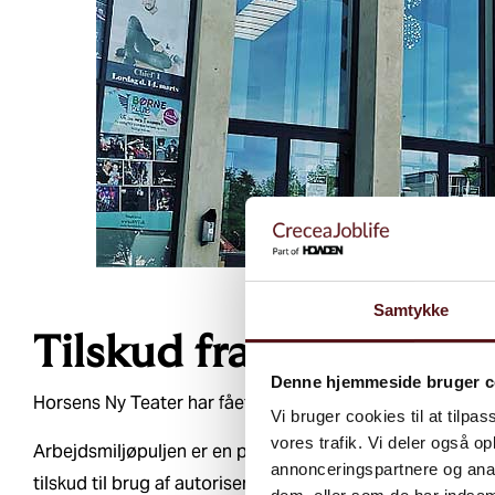
Samtykke
Tilskud fra arbejdsmil
Denne hjemmeside bruger c
Horsens Ny Teater har fået tilskud fra arbejdsmiljøpuljen 
Vi bruger cookies til at tilpas
vores trafik. Vi deler også 
Arbejdsmiljøpuljen er en pulje fra Arbejdstilsynet, hvor
annonceringspartnere og anal
tilskud til brug af autoriserede arbejdsmiljørådgivere. 