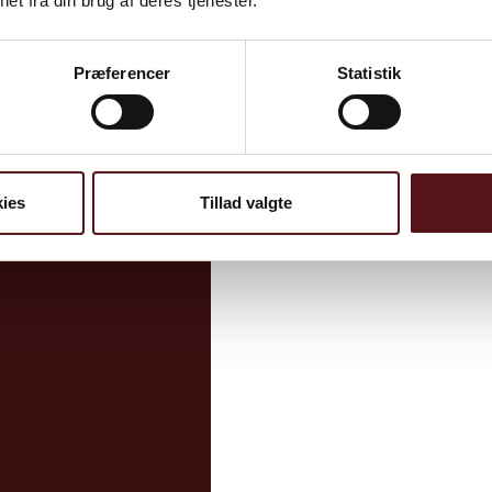
et fra din brug af deres tjenester.
 for åbning af puljen, der håndteres efter først-til-
Præferencer
Statistik
r af arbejdsmiljøindsatsen via
Arbejdsmiljøpuljen.
ies
Tillad valgte