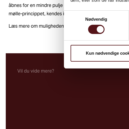
dem, eller som de har indsaml
åbnes for en mindre pulje på ca. 20 mio. kr. i 2023. Datoen
mølle-princippet, kendes ikke i skrivende stund.
Samtykkevalg
Nødvendig
Læs mere om muligheden for at få tilskud til forbedringe
Kun nødvendige cook
Vil du vide mere?