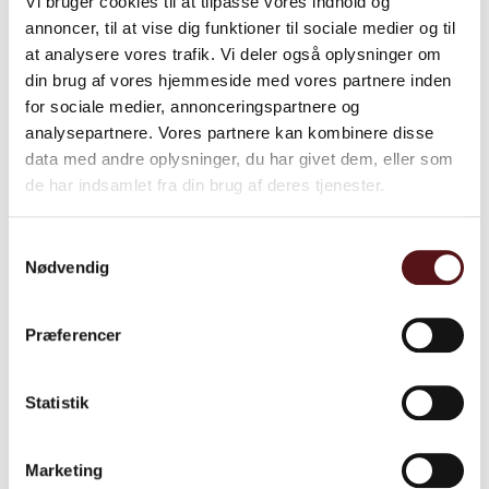
Vi bruger cookies til at tilpasse vores indhold og
annoncer, til at vise dig funktioner til sociale medier og til
at analysere vores trafik. Vi deler også oplysninger om
din brug af vores hjemmeside med vores partnere inden
for sociale medier, annonceringspartnere og
Vil du vide mere?
analysepartnere. Vores partnere kan kombinere disse
data med andre oplysninger, du har givet dem, eller som
de har indsamlet fra din brug af deres tjenester.
Samtykkevalg
Nødvendig
Præferencer
Statistik
Relaterede cases​​​
Marketing