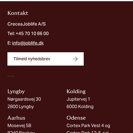
Kontakt
CreceaJoblife A/S
Tel: +45 70 10 86 00
E:
info@joblife.dk
Tilmeld nyhedsbrev
Lyngby
Kolding​
Nørgaardsvej 30
Jupitervej 1
2800 Lyngby
6000 Kolding
Aarhus
Odense
Mosevej 5B
Cortex Park Vest 4 og
8240 Risskov
Cortex Park 12, 5. sal