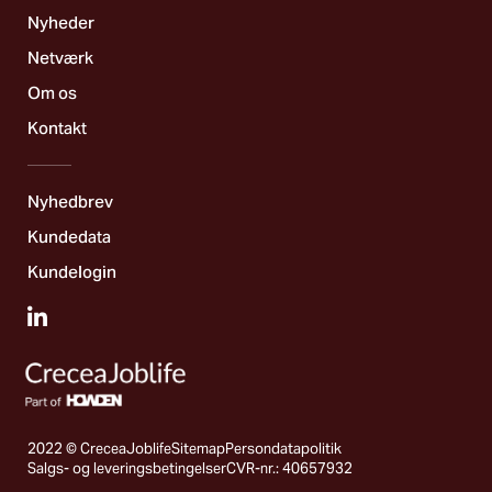
Nyheder
Netværk
Om os
Kontakt
Nyhedbrev
Kundedata
Kundelogin
2022 © CreceaJoblife
Sitemap
Persondatapolitik
Salgs- og leveringsbetingelser
CVR-nr.: 40657932