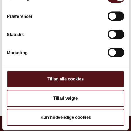
• Bistå med konflikthåndtering
• Processer omkring organisationsudvikling
Præferencer
Af
Anne Kathrine Ørnstrup Clausen
Statistik
Psykisk arbejdsmiljø – artikler, guides og praktiske råd
Marketing
Tillad alle cookies
Relaterede
Se alle videns
Tillad valgte
artikler
indlæg
Kun nødvendige cookies
Kontakt