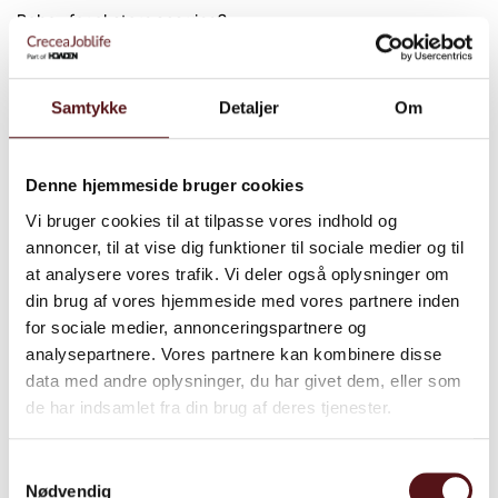
Behov for ekstern sparring?
I CreceaJoblife har vi erfaring med, at rigtig mange oplever, at
det kan være svært at handle og reagere på udfordringer som
mobning og konflikter. I nogle situationer kan det endda være
Samtykke
Detaljer
Om
hensigtsmæssigt, at det er en ekstern konsulent, som styrer
processen, efter man har konstateret mobning. I andre
Denne hjemmeside bruger cookies
situationer ønsker man måske blot sparring, råd, vejledning
om konkrete spørgsmål.
Vi bruger cookies til at tilpasse vores indhold og
annoncer, til at vise dig funktioner til sociale medier og til
CreceaJoblifes arbejds- og organisationspsykologer kan fx
at analysere vores trafik. Vi deler også oplysninger om
hjælpe med:
din brug af vores hjemmeside med vores partnere inden
• Udarbejdelse af en mobbepolitik
for sociale medier, annonceringspartnere og
• Facilitere dialogmøder
analysepartnere. Vores partnere kan kombinere disse
• Forestå ”GRIB IND” processer, som også er beskrevet i e-
data med andre oplysninger, du har givet dem, eller som
bogen
de har indsamlet fra din brug af deres tjenester.
• Individuelle samtaler med mobberamte
• Sparring til fx ledelse, HR og arbejdsmiljøorganisationen, hvis
Samtykkevalg
organisationen oplever tegn på mobning eller konflikt
Nødvendig