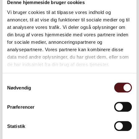
Får jeg kursusbevis?
Denne hjemmeside bruger cookies
Er der eksamen?
Vi bruger cookies til at tilpasse vores indhold og
annoncer, til at vise dig funktioner til sociale medier og til
at analysere vores trafik. Vi deler også oplysninger om
din brug af vores hjemmeside med vores partnere inden
for sociale medier, annonceringspartnere og
analysepartnere. Vores partnere kan kombinere disse
data med andre oplysninger, du har givet dem, eller som
Få besked når vi åbner for tilmeldingen
de har indsamlet fra din brug af deres tjenester.
Tilmeldingen til dette kursus er endnu ikke
åben, men skriv dig op allerede nu, så
Samtykkevalg
Nødvendig
kontakter vi dig, når vi har en dato.
Reservationen er ganske uforpligtende.
Præferencer
Statistik