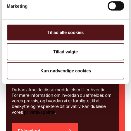
Marketing
Tillad alle cookies
Tillad valgte
Jeg accepterer, at CreceaJoblife A/S må
kontakte mig.
*
Kun nødvendige cookies
Jeg accepterer at modtage kommunikation fra
CreceaJoblife A/S.
Du kan afmelde disse meddelelser til enhver tid.
For mere information om, hvordan du afmelder, om
vores praksis, og hvordan vi er forpligtet til at
beskytte og respektere dit privatliv, kan du læse
vores
privatlivspolitik
.