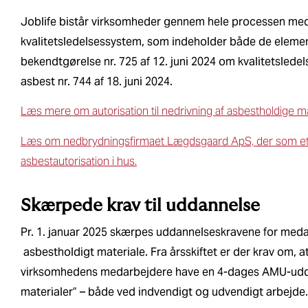
Joblife bistår virksomheder gennem hele processen med a
kvalitetsledelsessystem, som indeholder både de element
bekendtgørelse nr. 725 af 12. juni 2024 om kvalitetslede
asbest nr. 744 af 18. juni 2024.
Læs mere om autorisation til nedrivning af asbestholdige ma
Læs om nedbrydningsfirmaet Lægdsgaard ApS, der som et af 
asbestautorisation i hus.
Skærpede krav til uddannelse
Pr. 1. januar 2025 skærpes uddannelseskravene for meda
asbestholdigt materiale. Fra årsskiftet er der krav om, a
virksomhedens medarbejdere have en 4-dages AMU-udda
materialer” – både ved indvendigt og udvendigt arbejde.