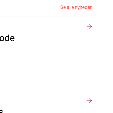
Se alle nyheder
gode
s