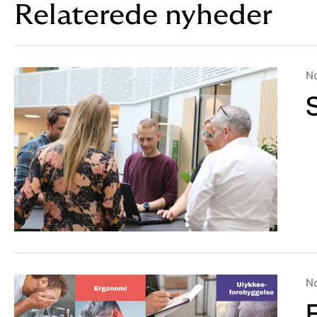
Relaterede nyheder
N
N