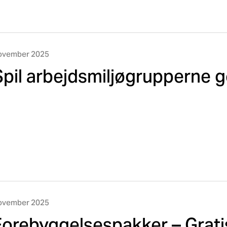
ovember 2025
Spil arbejdsmiljøgrupperne 
ovember 2025
Forebyggelsespakker – Grati