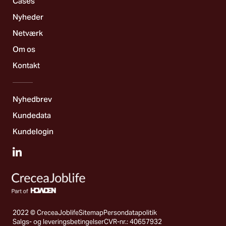
Cases
Nyheder
Netværk
Om os
Kontakt
Nyhedbrev
Kundedata
Kundelogin
2022 © CreceaJoblife
Sitemap
Persondatapolitik
Salgs- og leveringsbetingelser
CVR-nr.: 40657932