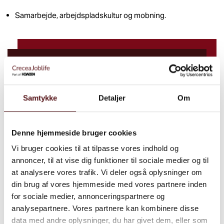
Samarbejde, arbejdspladskultur og mobning.
Vil du vide mere?
Kolding Sygehus fik struktur på forandringsprocessen
Samtykke
Detaljer
Om
Tilmeld nyhedsbrev
Denne hjemmeside bruger cookies
Bliv opdateret med nyheder
Vi bruger cookies til at tilpasse vores indhold og
annoncer, til at vise dig funktioner til sociale medier og til
Tilmeld dig
at analysere vores trafik. Vi deler også oplysninger om
din brug af vores hjemmeside med vores partnere inden
for sociale medier, annonceringspartnere og
analysepartnere. Vores partnere kan kombinere disse
data med andre oplysninger, du har givet dem, eller som