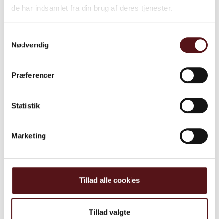
de har indsamlet fra din brug af deres tjenester.
Samtykkevalg
Nødvendig
Præferencer
Statistik
Marketing
Vil du vide mere?
Tillad alle cookies
Tag fat i Signe Ejersbo som brænder
for at fortælle mere om denne nyhed
Tillad valgte