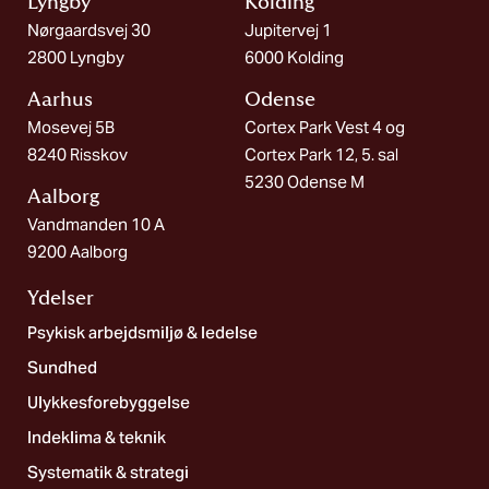
Lyngby
Kolding​
Nørgaardsvej 30
Jupitervej 1
2800 Lyngby
6000 Kolding
Aarhus
Odense
Mosevej 5B
Cortex Park Vest 4 og
8240 Risskov
Cortex Park 12, 5. sal
5230 Odense M
Aalborg​
Vandmanden 10 A
9200 Aalborg
Ydelser
Psykisk arbejdsmiljø & ledelse
Sundhed
Ulykkesforebyggelse
Indeklima & teknik
Systematik & strategi