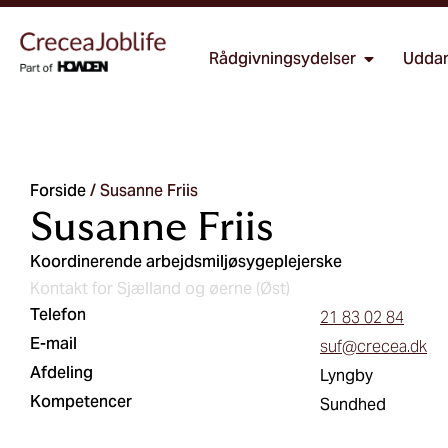
Rådgivningsydelser
Uddan
Forside
/
Susanne Friis
Susanne Friis
Koordinerende arbejdsmiljøsygeplejerske
Kontakt for Sjælland og øerne (Øst)
Telefon
21 83 02 84
E-mail
suf@crecea.dk
Afdeling
Lyngby
Kompetencer
Sundhed