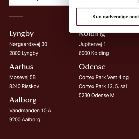
Kun nødvendige cook
Lyngby
Kolding​
Nørgaardsvej 30
Jupitervej 1
2800 Lyngby
6000 Kolding
Aarhus
Odense
Mosevej 5B
Cortex Park Vest 4 og
8240 Risskov
Cortex Park 12, 5. sal
5230 Odense M
Aalborg​
Vandmanden 10 A
9200 Aalborg