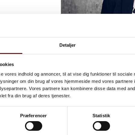
Detaljer
ookies
se vores indhold og annoncer, til at vise dig funktioner til sociale
oplysninger om din brug af vores hjemmeside med vores partnere i
ysepartnere. Vores partnere kan kombinere disse data med andr
Psykisk arbej
et fra din brug af deres tjenester.
Sundhed
Ulykkesfore
Præferencer
Statistik
Indeklima & 