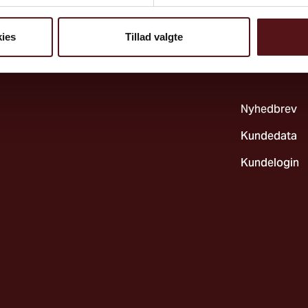
Systematik &
Kemi & biolo
ies
Tillad valgte
Ergonomi
Nyhedbrev
Kundedata
Kundelogin