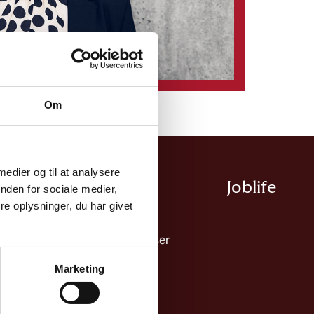
Om
 medier og til at analysere
Ydelser
Joblife​
nden for sociale medier,
e oplysninger, du har givet
dsmiljø & ledelse
Ydelser
Uddannelser
byggelse
Cases
Marketing
teknik
Nyheder