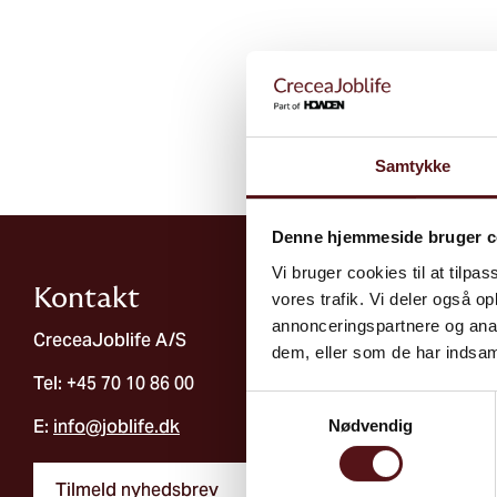
Samtykke
Denne hjemmeside bruger c
Vi bruger cookies til at tilpas
Kontakt
vores trafik. Vi deler også 
annonceringspartnere og anal
CreceaJoblife A/S
dem, eller som de har indsaml
Tel: +45 70 10 86 00
Samtykkevalg
E:
info@joblife.dk
Nødvendig
Tilmeld nyhedsbrev