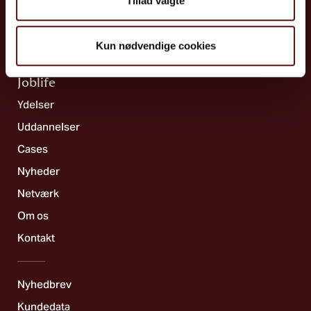
Tillad valgte
Systematik & strategi
Kemi & biologi
Kun nødvendige cookies
Ergonomi
Joblife​
Ydelser
Uddannelser
Cases
Nyheder
Netværk
Om os
Kontakt
Nyhedbrev
Kundedata