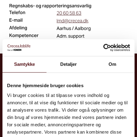
Regnskabs- og rapporteringsansvarlig
Telefon
20 60 58 63
E-mail
lmd@crecea.dk
Afdeling
Aarhus / Aalborg
Kompetencer
Adm. support
Samtykke
Detaljer
Om
Kontakt
CreceaJoblife A/S
Denne hjemmeside bruger cookies
Tel: +45 70 10 86 00
Vi bruger cookies til at tilpasse vores indhold og
E:
info@joblife.dk
annoncer, til at vise dig funktioner til sociale medier og til
at analysere vores trafik. Vi deler også oplysninger om
Tilmeld nyhedsbrev
din brug af vores hjemmeside med vores partnere inden
for sociale medier, annonceringspartnere og
analysepartnere. Vores partnere kan kombinere disse