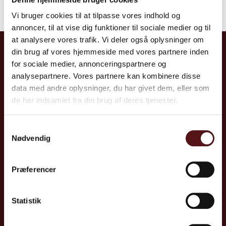
Vi bruger cookies til at tilpasse vores indhold og
annoncer, til at vise dig funktioner til sociale medier og til
at analysere vores trafik. Vi deler også oplysninger om
Kontakt
din brug af vores hjemmeside med vores partnere inden
for sociale medier, annonceringspartnere og
CreceaJoblife A/S
analysepartnere. Vores partnere kan kombinere disse
Tel: +45 70 10 86 00
data med andre oplysninger, du har givet dem, eller som
de har indsamlet fra din brug af deres tjenester.
E:
info@joblife.dk
Samtykkevalg
Tilmeld nyhedsbrev
Nødvendig
Præferencer
Lyngby
Kolding​
Nørgaardsvej 30
Jupitervej 1
Statistik
2800 Lyngby
6000 Kolding