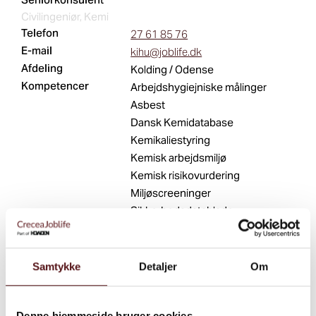
Civilingeniør, Kemi
Telefon
27 61 85 76
E-mail
kihu@joblife.dk
Afdeling
Kolding / Odense
Kompetencer
Arbejdshygiejniske målinger
Asbest
Dansk Kemidatabase
Kemikaliestyring
Kemisk arbejdsmiljø
Kemisk risikovurdering
Miljøscreeninger
Sikkerhedsdatablade
Teknisk arbejdsmiljø
Værnemidler
Ventilation
Samtykke
Detaljer
Om
Rådgivning
KRAN-vurdering
Denne hjemmeside bruger cookies