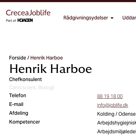
Rådgivningsydelser
Uddan
Forside
/
Henrik Harboe
Henrik Harboe
Chefkonsulent
Cand.scient. Biologi
Telefon
88 19 18 00
E-mail
info@joblife.dk
Afdeling
Kolding / Odense
Kompetencer
Arbejdshygiejnis
Arbejdsmiljølede