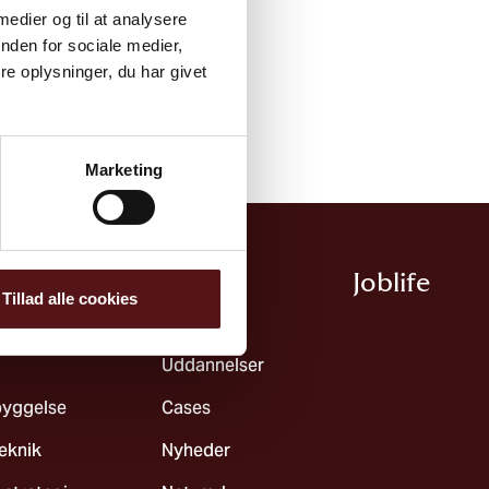
 medier og til at analysere
nden for sociale medier,
e oplysninger, du har givet
Marketing
Ydelser
Joblife​
Tillad alle cookies
dsmiljø & ledelse
Ydelser
Uddannelser
byggelse
Cases
teknik
Nyheder