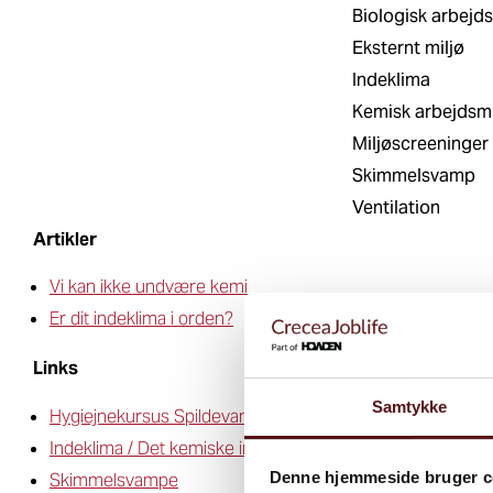
Biologisk arbejds
Eksternt miljø
Indeklima
Kemisk arbejdsmi
Miljøscreeninger
Skimmelsvamp
Ventilation
Artikler
Vi kan ikke undvære kemi
Er dit indeklima i orden?
Links
Samtykke
Hygiejnekursus Spildevand
Indeklima /
Det kemiske indeklima
Denne hjemmeside bruger c
Skimmelsvampe