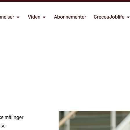
nelser
Viden
Abonnementer
CreceaJoblife
ke målinger
lse