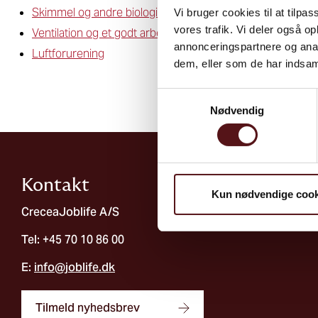
Skimmel og andre biologiske påvirkninger
Vi bruger cookies til at tilpas
vores trafik. Vi deler også 
Ventilation og et godt arbejdsmiljø
annonceringspartnere og anal
Luftforurening
dem, eller som de har indsaml
Samtykkevalg
Nødvendig
Kontakt
Kun nødvendige cook
CreceaJoblife A/S
Tel: +45 70 10 86 00
E:
info@joblife.dk
Tilmeld nyhedsbrev