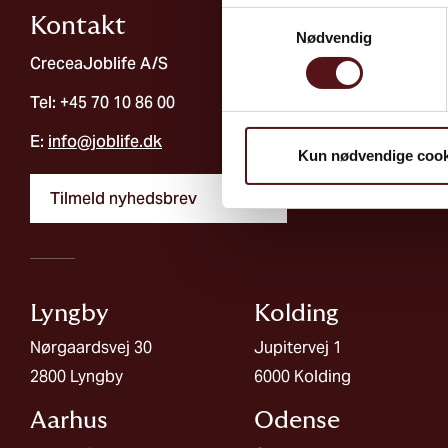
Samtykkevalg
Kontakt
Nødvendig
CreceaJoblife A/S
Tel: +45 70 10 86 00
E:
info@joblife.dk
Kun nødvendige cook
Tilmeld nyhedsbrev
Lyngby
Kolding​
Nørgaardsvej 30
Jupitervej 1
2800 Lyngby
6000 Kolding
Aarhus
Odense