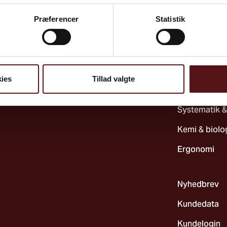
Præferencer
Statistik
Psykisk arbej
Sundhed
Ulykkesfore
ies
Tillad valgte
Indeklima & 
Systematik &
Kemi & biolo
Ergonomi
Nyhedbrev
Kundedata
Kundelogin