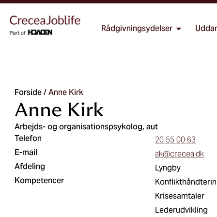
Rådgivningsydelser
Uddan
Forside
/
Anne Kirk
Anne Kirk
Arbejds- og organisationspsykolog, aut
Telefon
20 55 00 63
E-mail
ak@crecea.dk
Afdeling
Lyngby
Kompetencer
Konflikthåndteri
Krisesamtaler
Lederudvikling