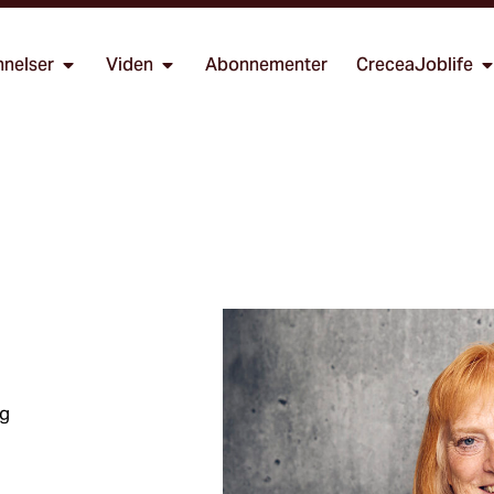
nelser
Viden
Abonnementer
CreceaJoblife
ng