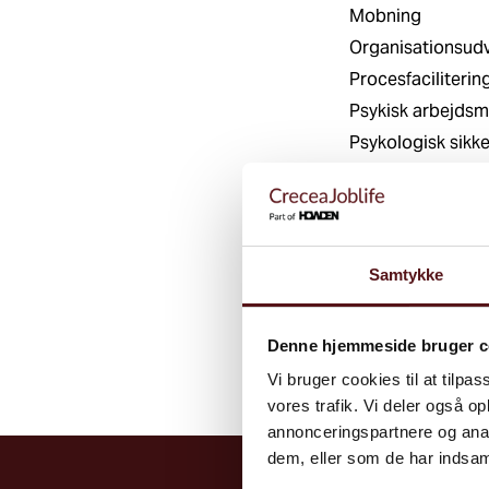
Mobning
Organisationsudv
Procesfaciliterin
Psykisk arbejdsmi
Psykologisk sikk
Samtaleforløb
Social kapital
Stressforebygge
Supervision
Samtykke
Sygefravær
Vold og trusler
Denne hjemmeside bruger c
Vi bruger cookies til at tilpas
vores trafik. Vi deler også 
annonceringspartnere og anal
dem, eller som de har indsaml