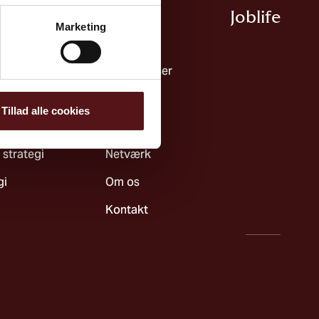
Ydelser
Joblife​
Marketing
dsmiljø & ledelse
Ydelser
Uddannelser
byggelse
Cases
Tillad alle cookies
teknik
Nyheder
 strategi
Netværk
gi
Om os
Kontakt