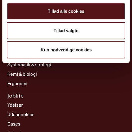
9200 Aalborg
Tillad alle cookies
Ydelser
Psykisk arbejdsmiljø & ledelse
Tillad valgte
Sundhed
Ulykkesforebyggelse
Kun nødvendige cookies
Indeklima & teknik
Systematik & strategi
Kemi & biologi
Ergonomi
Joblife​
Ydelser
Uddannelser
Cases