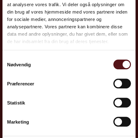
CreceaJoblife A/S
at analysere vores trafik. Vi deler også oplysninger om
din brug af vores hjemmeside med vores partnere inden
Tel: +45 70 10 86 00
for sociale medier, annonceringspartnere og
E:
info@joblife.dk
analysepartnere. Vores partnere kan kombinere disse
data med andre oplysninger, du har givet dem, eller som
Tilmeld nyhedsbrev
de har indsamlet fra din brug af deres tjenester.
Samtykkevalg
Nødvendig
Lyngby
Kolding​
Nørgaardsvej 30
Jupitervej 1
Præferencer
2800 Lyngby
6000 Kolding
Aarhus
Odense
Statistik
Mosevej 5B
Cortex Park Vest 4 og
8240 Risskov
Cortex Park 12, 5. sal
Marketing
5230 Odense M
Aalborg​
Vandmanden 10 A