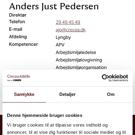
Anders Just Pedersen
Direktør
Telefon
29 49 45 49
E-mail
ajp@crecea.dk
Afdeling
Lyngby
Kompetencer
APV
Arbejdsmiljøledelse
Arbejdsmiljølovgivning
Arbejdsmiljøorganisation
Ledelsen
Organisationsudvikling
Projektledelse
Samtykke
Detaljer
Om
Strategisk arbejdsmiljø
Denne hjemmeside bruger cookies
Vi bruger cookies til at tilpasse vores indhold og
Kontakt
annoncer, til at vise dig funktioner til sociale medier og til