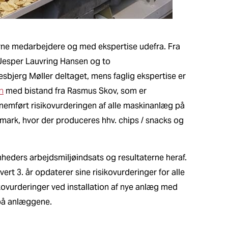
erne medarbejdere og med ekspertise udefra. Fra
 Jesper Lauvring Hansen og to
sbjerg Møller deltaget, mens faglig ekspertise er
n
med bistand fra Rasmus Skov, som er
emført risikovurderingen af alle maskinanlæg på
nmark, hvor der produceres hhv. chips / snacks og
heders arbejdsmiljøindsats og resultaterne heraf.
rt 3. år opdaterer sine risikovurderinger for alle
ovurderinger ved installation af nye anlæg med
på anlæggene.