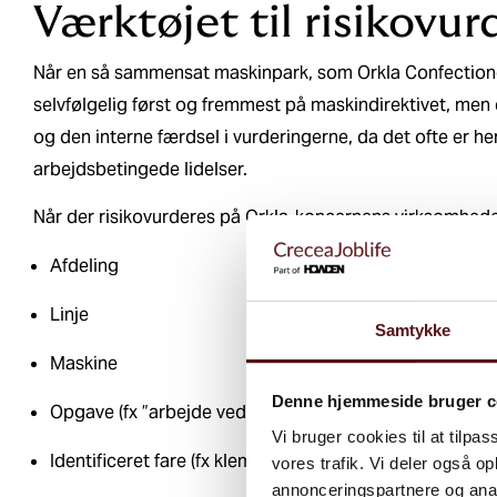
Værktøjet til risikovu
Når en så sammensat maskinpark, som Orkla Confectionery
selvfølgelig først og fremmest på maskindirektivet, me
og den interne færdsel i vurderingerne, da det ofte er her,
arbejdsbetingede lidelser.
Når der risikovurderes på Orkla-koncernens virksomhede
Afdeling
Linje
Samtykke
Maskine
Denne hjemmeside bruger c
Opgave (fx ”arbejde ved rullebaner øverst på anlæg”)
Vi bruger cookies til at tilpas
Identificeret fare (fx klemning)
vores trafik. Vi deler også 
annonceringspartnere og anal