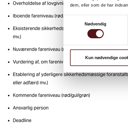
Overholdelse af lovgivning (ja / nej)
dem, eller som de har indsaml
Iboende fareniveau (rød/gul/grøn, hvis der overhovede
Samtykkevalg
Nødvendig
Eksisterende sikkerhedsmæssige foranstaltninger (fx 
mv.)
Nuværende fareniveau (rød/gul/grøn)
Kun nødvendige cook
Vurdering af, om fareniveauet er acceptabelt (Ja / nej)
Etablering af yderligere sikkerhedsmæssige foranstalt
eller adfærd mv.)
Kommende fareniveau (rød/gul/grøn)
Ansvarlig person
Deadline