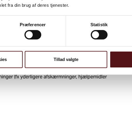
et fra din brug af deres tjenester.
t ikke var sikkerhedsmæssige foranstaltninger)
Præferencer
Statistik
afskærmning på dele af maskinen, uddannet personale
ies
Tillad valgte
ninger (fx yderligere afskærmninger, hjælpemidler