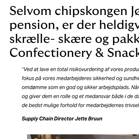
Selvom chipskongen Jø
pension, er der heldigv
skrælle- skære og pak
Confectionery & Snac
“Ved at lave en total risikovurdering af vores produ
fokus på vores medarbejderes sikkerhed og sundhed
omdømme som en god og sikker arbejdsplads. Når v
og giver dem en rolle og et medansvar både i de da
de bedst mulige forhold for medarbejdernes trivse
Supply Chain Director Jette Bruun