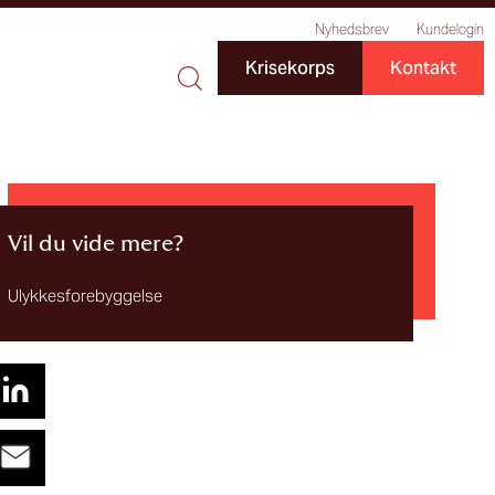
Nyhedsbrev
Kundelogin
Krisekorps
Kontakt
Vil du vide mere?
Ulykkesforebyggelse