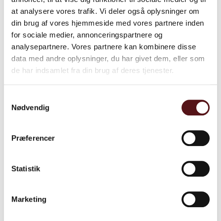
at analysere vores trafik. Vi deler også oplysninger om
din brug af vores hjemmeside med vores partnere inden
for sociale medier, annonceringspartnere og
analysepartnere. Vores partnere kan kombinere disse
data med andre oplysninger, du har givet dem, eller som
de har indsamlet fra din brug af deres tjenester.
Samtykkevalg
Nødvendig
Medtronic
Præferencer
De søgte – og fik – et redskab til at
forstå, hvilke årsager der kan
Statistik
medvirke til arbejdsrelateret stress
Marketing