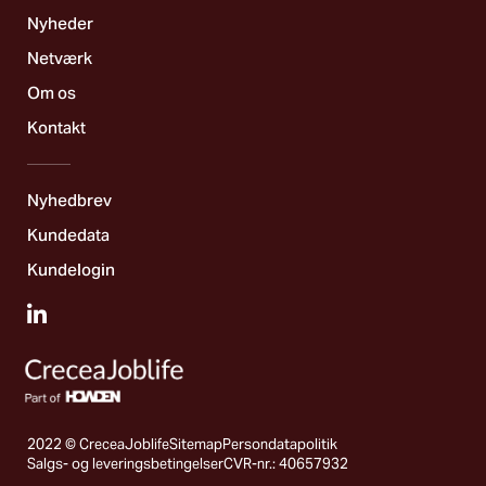
Nyheder
Netværk
Om os
Kontakt
Nyhedbrev
Kundedata
Kundelogin
2022 © CreceaJoblife
Sitemap
Persondatapolitik
Salgs- og leveringsbetingelser
CVR-nr.: 40657932