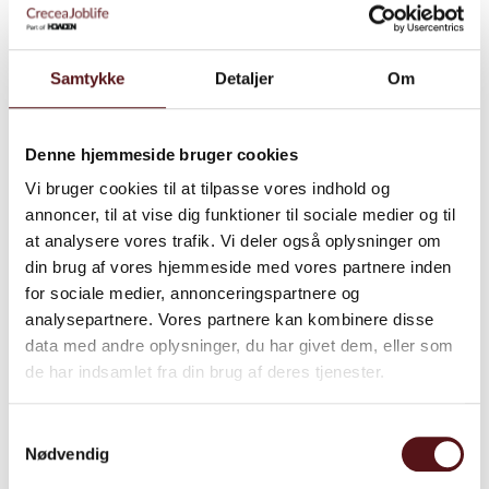
Samtykke
Detaljer
Om
Denne hjemmeside bruger cookies
Vil du vide mere?
Tag fat i Signe Ejersbo, som brænder
Vi bruger cookies til at tilpasse vores indhold og
annoncer, til at vise dig funktioner til sociale medier og til
for at fortælle om dette emne
at analysere vores trafik. Vi deler også oplysninger om
din brug af vores hjemmeside med vores partnere inden
for sociale medier, annonceringspartnere og
Kontaktinfo
analysepartnere. Vores partnere kan kombinere disse
data med andre oplysninger, du har givet dem, eller som
de har indsamlet fra din brug af deres tjenester.
Relaterede cases​​​
Samtykkevalg
Se alle cases
Nødvendig