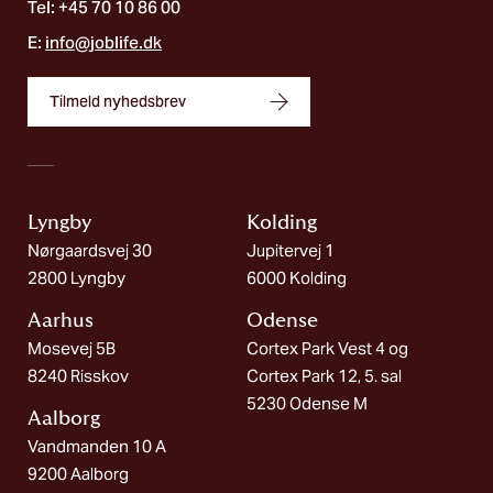
Tel: +45 70 10 86 00
E:
info@joblife.dk
Tilmeld nyhedsbrev
Lyngby
Kolding​
Nørgaardsvej 30
Jupitervej 1
2800 Lyngby
6000 Kolding
Aarhus
Odense
Mosevej 5B
Cortex Park Vest 4 og
8240 Risskov
Cortex Park 12, 5. sal
5230 Odense M
Aalborg​
Vandmanden 10 A
9200 Aalborg