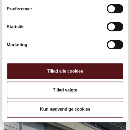
Præferencer
Statistik
Marketing
Tillad alle cookies
Odder Kommune
Ergonomisk forløb hos dagplejere i
Tillad valgte
Odder Kommune
Kun nødvendige cookies