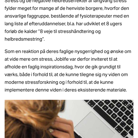
Stress og de negative helbredseffekter af langvarig stress
fylder meget for mange af de henviste borgere, hvorfor den
ansvarlige faggruppe, bestående af fysioterapeuter med en
lang liste af efteruddannelser, bl.a. har udviklet et 8 ugers
forløb de kalder ”8 veje til stresshåndtering og
helbredsmestring”.
Som en reaktion på deres faglige nysgerrighed og ønske om
at vide mere om stress, Joblife var derfor inviteret til at
afholde en faglig inspirationsdag, hvor de gik grundigt til
værks, både i forhold til, at de kunne tilegne sig ny viden om
moderne stressforskning og i forhold til, at de kunne
implementere denne viden i deres eksisterende materiale.