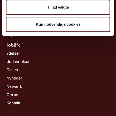
Ulykkesforebyggelse
Tillad valgte
Indeklima & teknik
Systematik & strategi
Kun nødvendige cookies
Kemi & biologi
Ergonomi
Joblife​
Ydelser
Uddannelser
Cases
Nyheder
Netværk
Om os
Kontakt