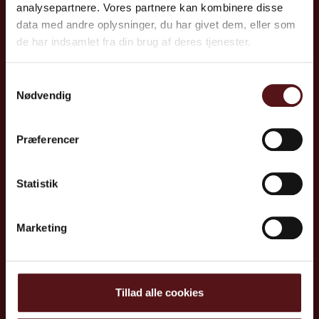
analysepartnere. Vores partnere kan kombinere disse
data med andre oplysninger, du har givet dem, eller som
de har indsamlet fra din brug af deres tjenester.
Lyngby
Kolding​
Nørgaardsvej 30
Jupitervej 1
Samtykkevalg
Nødvendig
2800 Lyngby
6000 Kolding
Aarhus
Odense
Præferencer
Mosevej 5B
Cortex Park Vest 4 og
8240 Risskov
Cortex Park 12, 5. sal
5230 Odense M
Statistik
Aalborg​
Vandmanden 10 A
9200 Aalborg
Marketing
Ydelser
Psykisk arbejdsmiljø & ledelse
Tillad alle cookies
Sundhed