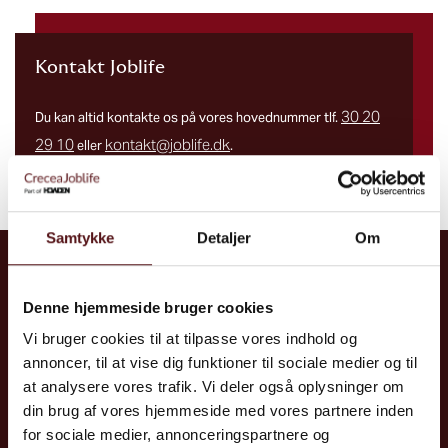
Kontakt Joblife
30 20
Du kan altid kontakte os på vores hovednummer tlf.
29 10
kontakt@joblife.dk
eller
.
Vores telefon er åben mandag – torsdag kl. 8-16 og fredag
kl. 8 – 15.
Samtykke
Detaljer
Om
Kontakt
CreceaJoblife A/S
Denne hjemmeside bruger cookies
Tel: +45 70 10 86 00
Vi bruger cookies til at tilpasse vores indhold og
annoncer, til at vise dig funktioner til sociale medier og til
E:
info@joblife.dk
at analysere vores trafik. Vi deler også oplysninger om
din brug af vores hjemmeside med vores partnere inden
Tilmeld nyhedsbrev
for sociale medier, annonceringspartnere og