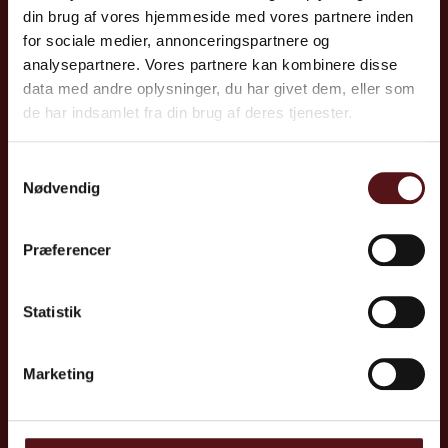
din brug af vores hjemmeside med vores partnere inden
E:
info@joblife.dk
for sociale medier, annonceringspartnere og
analysepartnere. Vores partnere kan kombinere disse
Tilmeld nyhedsbrev
data med andre oplysninger, du har givet dem, eller som
de har indsamlet fra din brug af deres tjenester.
Samtykkevalg
Nødvendig
Lyngby
Kolding​
Nørgaardsvej 30
Jupitervej 1
2800 Lyngby
6000 Kolding
Præferencer
Aarhus
Odense
Mosevej 5B
Cortex Park Vest 4 og
Statistik
8240 Risskov
Cortex Park 12, 5. sal
5230 Odense M
Aalborg​
Marketing
Vandmanden 10 A
9200 Aalborg