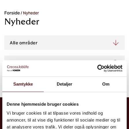
Forside
/
Nyheder
Nyheder
Samtykke
Detaljer
Om
Der blev ikke fundet nogle resultater
Denne hjemmeside bruger cookies
Kontakt
Vi bruger cookies til at tilpasse vores indhold og
CreceaJoblife A/S
annoncer, til at vise dig funktioner til sociale medier og til
at analysere vores trafik. Vi deler også oplysninger om
Tel: +45 70 10 86 00