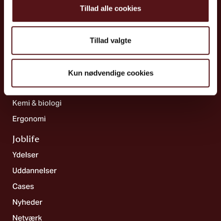
Tillad alle cookies
Ydelser
Psykisk arbejdsmiljø & ledelse
Sundhed
Tillad valgte
Ulykkesforebyggelse
Indeklima & teknik
Kun nødvendige cookies
Systematik & strategi
Kemi & biologi
Ergonomi
Joblife​
Ydelser
Uddannelser
Cases
Nyheder
Netværk