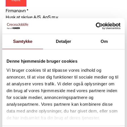
Firmanavn
*
Husk at skrive A/S, ApS m.v.
Evt. afdeling e.l.
Samtykke
Detaljer
Om
Firmaadresse
*
Denne hjemmeside bruger cookies
Vi bruger cookies til at tilpasse vores indhold og
annoncer, til at vise dig funktioner til sociale medier og til
Postnr.
*
at analysere vores trafik. Vi deler også oplysninger om
din brug af vores hjemmeside med vores partnere inden
for sociale medier, annonceringspartnere og
By
*
analysepartnere. Vores partnere kan kombinere disse
data med andre oplysninger, du har givet dem, eller som
Navn på bestiller
de har indsamlet fra din brug af deres tjenester.
Angiv dit navn hvis du bestiller en plads på holdet for en