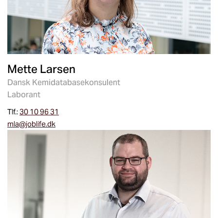
Mette Larsen
Dansk Kemidatabasekonsulent
Laborant
Tlf.:
30 10 96 31
mla@joblife.dk