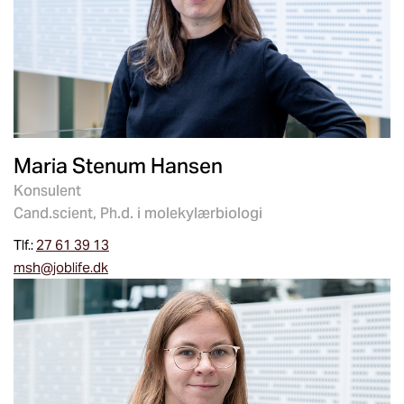
Maria Stenum Hansen
Konsulent
Cand.scient, Ph.d. i molekylærbiologi
Tlf.:
27 61 39 13
msh@joblife.dk