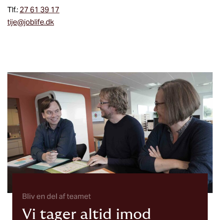
Tlf.:
27 61 39 17
tije@joblife.dk
Bliv en del af teamet
Vi tager altid imod