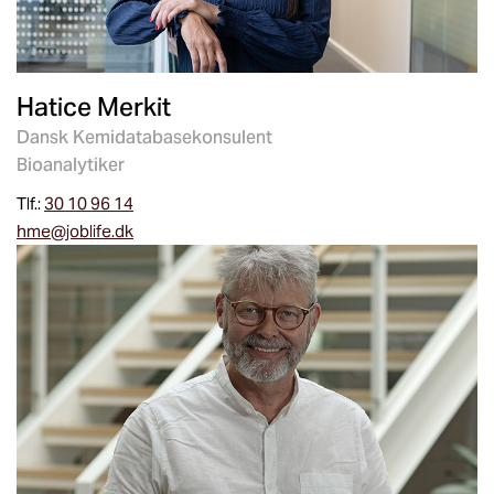
Hatice Merkit
Dansk Kemidatabasekonsulent
Bioanalytiker
Tlf.:
30 10 96 14
hme@joblife.dk