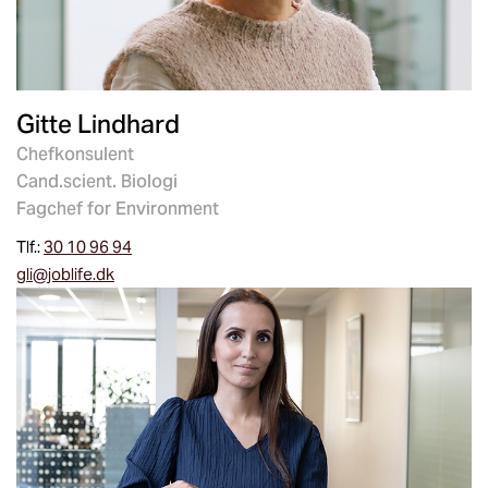
Gitte Lindhard
Chefkonsulent
Cand.scient. Biologi
Fagchef for Environment
Tlf.:
30 10 96 94
gli@joblife.dk