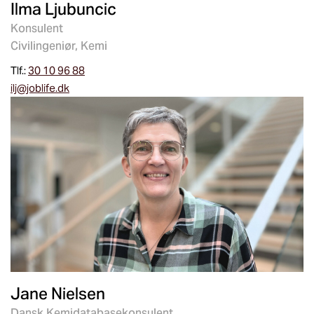
Ilma Ljubuncic
Konsulent
Civilingeniør, Kemi
Tlf.:
30 10 96 88
ilj@joblife.dk
Jane Nielsen
Dansk Kemidatabasekonsulent