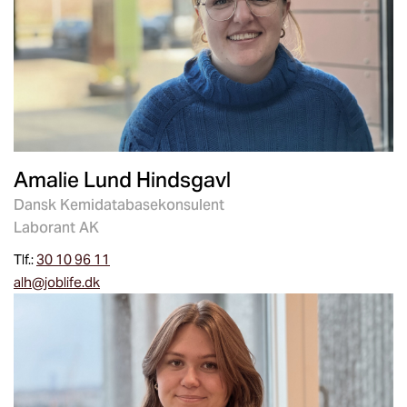
Amalie Lund Hindsgavl
Dansk Kemidatabasekonsulent
Laborant AK
Tlf.:
30 10 96 11
alh@joblife.dk