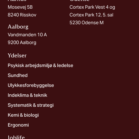
Mosevej 5B
Cortex Park Vest 4 og
8240 Risskov
Cortex Park 12, 5. sal
5230 Odense M
Aalborg​
Vandmanden 10 A
9200 Aalborg
Ydelser
Psykisk arbejdsmiljø & ledelse
Sundhed
Ulykkesforebyggelse
Indeklima & teknik
Systematik & strategi
Kemi & biologi
Ergonomi
Joblife​