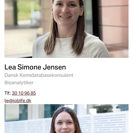
Lea Simone Jensen
Dansk Kemidatabasekonsulent
Bioanalytiker
Tlf.:
30 10 96 85
lje@joblife.dk