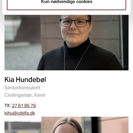
Kun nødvendige cookies
Kia Hundebøl
Seniorkonsulent
Civilingeniør, Kemi
Tlf.:
27 61 85 76
kihu@joblife.dk