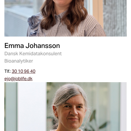
Emma Johansson
Dansk Kemidatakonsulent
Bioanalytiker
Tlf.:
30 10 96 40
ejo@joblife.dk