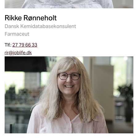
Rikke Rønneholt
Dansk Kemidatabasekonsulent
Farmaceut
Tlf.:
27 79 66 33
rir@joblife.dk