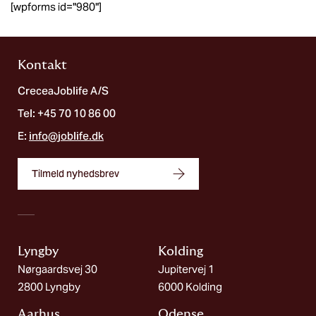
[wpforms id="980"]
Kontakt
CreceaJoblife A/S
Tel: +45 70 10 86 00
E:
info@joblife.dk
Tilmeld nyhedsbrev
Lyngby
Kolding​
Nørgaardsvej 30
Jupitervej 1
2800 Lyngby
6000 Kolding
Aarhus
Odense